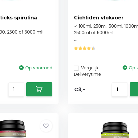
ticks spirulina
Cichliden vlokvoer
✓ 100ml, 250ml, 500ml, 1000m
000, 2500 of 5000 ml!
2500ml of 5000ml
.
...
Op voorraad
Vergelijk
Op 
Deliverytime
€3,-