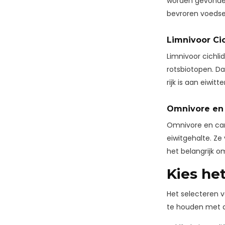
worden gevonden 
bevroren voedsel
Limnivoor Ci
Limnivoor cichli
rotsbiotopen. D
rijk is aan eiwit
Omnivore en 
Omnivore en car
eiwitgehalte. Z
het belangrijk om
Kies he
Het selecteren v
te houden met de