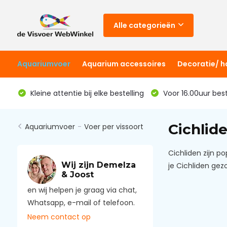
Alle categorieën
Aquariumvoer
Aquarium accessoires
Decoratie/ 
Kleine attentie bij elke bestelling
Voor 16.00uur bes
Cichlid
Aquariumvoer
-
Voer per vissoort
Cichliden zijn p
Wij zijn Demelza
je Cichliden gezo
& Joost
en wij helpen je graag via chat,
Whatsapp, e-mail of telefoon.
Neem contact op