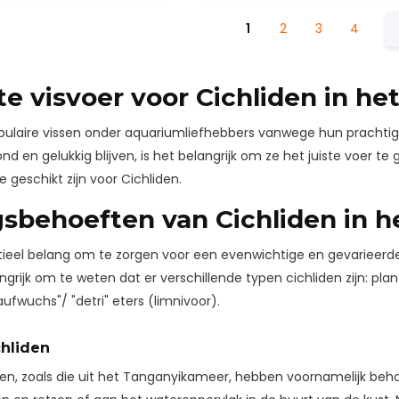
1
2
3
4
ste visvoer voor Cichliden in h
opulaire vissen onder aquariumliefhebbers vanwege hun prachti
nd en gelukkig blijven, is het belangrijk om ze het juiste voer te
 geschikt zijn voor Cichliden.
sbehoeften van Cichliden in 
tieel belang om te zorgen voor een evenwichtige en gevarieerde v
angrijk om te weten dat er verschillende typen cichliden zijn: pl
aufwuchs"/ "detri" eters (limnivoor).
chliden
den, zoals die uit het Tanganyikameer, hebben voornamelijk beh