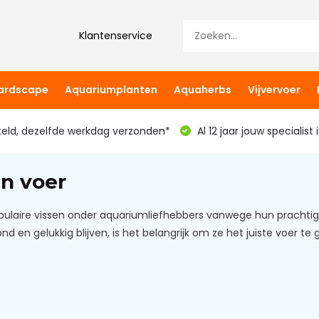
Klantenservice
hardscape
Aquariumplanten
Aquaherbs
Vijvervoer
teld, dezelfde werkdag verzonden*
Al 12 jaar jouw specialist
en voer
opulaire vissen onder aquariumliefhebbers vanwege hun prachti
nd en gelukkig blijven, is het belangrijk om ze het juiste voer te