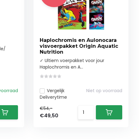
Haplochromis en Aulonocara
visvoerpakket Origin Aquatic
de/
Nutrition
✓ Ultiem voerpakket voor jour
Haplochromis en A...
voorraad
Vergelijk
Niet op voorraad
Deliverytime
€54,-
€49,50