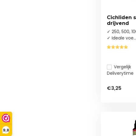
Cichliden s
drijvend
✓ 250, 500, 1
✓ Ideale voe..
Vergelijk
Deliverytime
€3,25
9,8