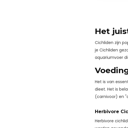
Het jui
Cichliden zijn p
je Cichliden gezo
aquariumvoer die
Voeding
Het is van essen
dieet. Het is bel
(carnivoor) en "
Herbivore Ci
Herbivore cichli