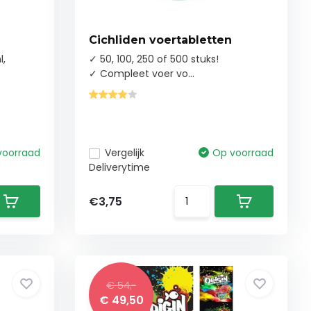
Cichliden voertabletten
l,
✓ 50, 100, 250 of 500 stuks!
✓ Compleet voer vo...
voorraad
Vergelijk
Op voorraad
Deliverytime
€3,75
€ 54,-
€ 49,50