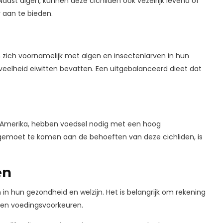
ast algen, kunnen deze cichliden ook vezelrijk levend of
 aan te bieden.
n zich voornamelijk met algen en insectenlarven in hun
eelheid eiwitten bevatten. Een uitgebalanceerd dieet dat
id-Amerika, hebben voedsel nodig met een hoog
egemoet te komen aan de behoeften van deze cichliden, is
en
 in hun gezondheid en welzijn. Het is belangrijk om rekening
t en voedingsvoorkeuren.