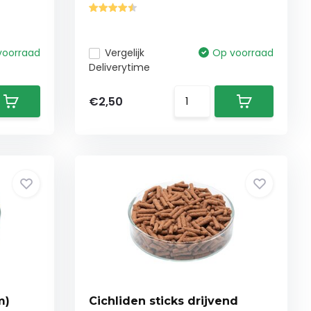
voorraad
Vergelijk
Op voorraad
Deliverytime
€2,50
m)
Cichliden sticks drijvend