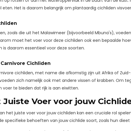
op rotsen of aan het wateroppervlak in de buurt van de kust. Na
 eten. Het is daarom belangrijk om plantaardig cichliden visvoer
chliden
den, zoals die uit het Malawimeer (bijvoorbeeld Mbuna's), voede
aarom moet het voer voor deze cichliden ook een bepaalde hoev
ten is daarom essentieel voor deze soorten.
Carnivore Cichliden
nivore cichliden, met name die afkomstig zijn uit Afrika of Zu
e voeden zich namelijk ook met andere vissen of krabben. Om t
 voer te bieden dat rijk is aan eiwitten.
t Juiste Voer voor jouw Cichlid
an het juiste voer voor jouw cichliden kan een cruciale rol spelen
 specifieke behoeften van jouw cichlide soort, zoals hun diee