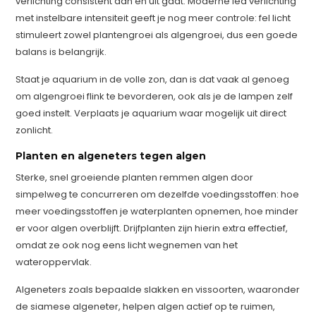
verlichting consistent aan en uit gaat. Moderne led verlichting
met instelbare intensiteit geeft je nog meer controle: fel licht
stimuleert zowel plantengroei als algengroei, dus een goede
balans is belangrijk.
Staat je aquarium in de volle zon, dan is dat vaak al genoeg
om algengroei flink te bevorderen, ook als je de lampen zelf
goed instelt. Verplaats je aquarium waar mogelijk uit direct
zonlicht.
Planten en algeneters tegen algen
Sterke, snel groeiende planten remmen algen door
simpelweg te concurreren om dezelfde voedingsstoffen: hoe
meer voedingsstoffen je waterplanten opnemen, hoe minder
er voor algen overblijft. Drijfplanten zijn hierin extra effectief,
omdat ze ook nog eens licht wegnemen van het
wateroppervlak.
Algeneters zoals bepaalde slakken en vissoorten, waaronder
de siamese algeneter, helpen algen actief op te ruimen,