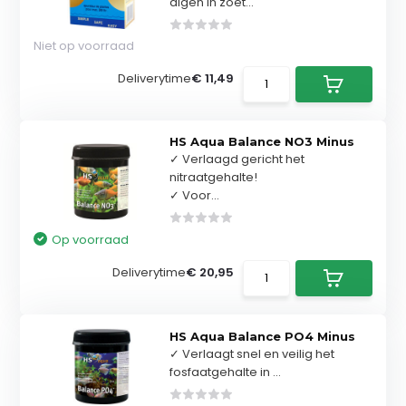
algen in zoet...
Niet op voorraad
Deliverytime
€ 11,49
HS Aqua Balance NO3 Minus
✓ Verlaagd gericht het
nitraatgehalte!
✓ Voor...
Op voorraad
Deliverytime
€ 20,95
HS Aqua Balance PO4 Minus
✓ Verlaagt snel en veilig het
fosfaatgehalte in ...