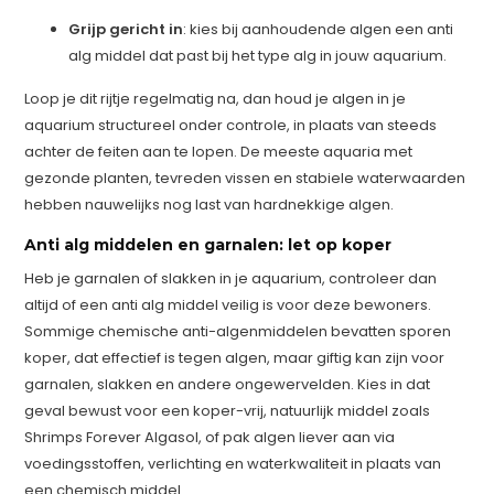
Grijp gericht in
: kies bij aanhoudende algen een anti
alg middel dat past bij het type alg in jouw aquarium.
Loop je dit rijtje regelmatig na, dan houd je algen in je
aquarium structureel onder controle, in plaats van steeds
achter de feiten aan te lopen. De meeste aquaria met
gezonde planten, tevreden vissen en stabiele waterwaarden
hebben nauwelijks nog last van hardnekkige algen.
Anti alg middelen en garnalen: let op koper
Heb je garnalen of slakken in je aquarium, controleer dan
altijd of een anti alg middel veilig is voor deze bewoners.
Sommige chemische anti-algenmiddelen bevatten sporen
koper, dat effectief is tegen algen, maar giftig kan zijn voor
garnalen, slakken en andere ongewervelden. Kies in dat
geval bewust voor een koper-vrij, natuurlijk middel zoals
Shrimps Forever Algasol, of pak algen liever aan via
voedingsstoffen, verlichting en waterkwaliteit in plaats van
een chemisch middel.