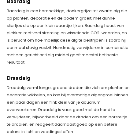
Baardalg
Baardalg is een hardnekkige, donkergrijze tot zwarte alg die
op planten, decoratie en de bodem groeit, met dunne
sliertjes die op een klein baardje lijken. Baardalg houdt van
plekken met veel stroming en wisselende CO2-waarden, en
is berucht om hoe moeilijk deze alg te bestrijden is zodra hij
eenmaal stevig vastzit. Handmatig verwijderen in combinatie
met een gericht anti alg middel geeft meestal het beste
resultaat.
Draadalg
Draadalg vormt lange, groene draden die zich om planten en
decoratie wikkelen, en kan bij overmatige algengroei binnen
een paar dagen een flink deel van je aquarium
overwoekeren. Draadalg is vaak goed met de hand te
verwijderen, bijvoorbeeld door de draden om een borsteltje
te draaien, en reageert daarnaast goed op een betere
balans in licht en voedingsstoffen.