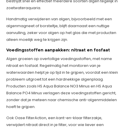
bestrijdt snel en effectief meerdere soorten algen tegelijk in
zoetwateraquaria.
Handmatig verwijderen van algen, bijvoorbeeld met een
algenmagneet of borsteltje, blijft daarnaast een nuttige
aanvulling, zeker voor algen op het glas die met producten
alleen moeilijk weg te krijgen zijn.
Voedingsstoffen aanpakken: nitraat en fosfaat
Algen groeien op overtollige voedingsstoffen, met name
nitraat en fosfaat. Regelmatig het monitoren van je
waterwaarden helpt je op tijd in te grijpen, voordat een klein
probleem uitgroeit tot een hardnekkige algenplaag.
Producten zoals HS Aqua Balance NO3 Minus en HS Aqua
Balance PO4 Minus verlagen deze voedingsstoffen gericht,
zonder dat je meteen naar chemische anti-algenmiddelen
hoeft te grijpen.
Ook Oase FilterAction, een kant-en-klaar filterzakje,
verwijdert nitraat direct in je filter, voor wie liever een