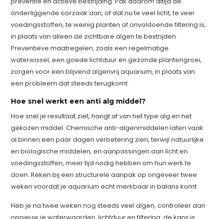
preventie en actieve bestrijding. Pak daarom altijd de
onderliggende oorzaak aan, of dat nu te veel licht, te veel
voedingsstoffen, te weinig planten of onvoldoende filtering is,
in plaats van alleen de zichtbare algen te bestrijden.
Preventieve maatregelen, zoals een regelmatige
waterwissel, een goede lichtduur en gezonde plantengroei,
zorgen voor een blijvend algenvrij aquarium, in plaats van
een probleem dat steeds terugkomt.
Hoe snel werkt een anti alg middel?
Hoe snel je resultaat ziet, hangt af van het type alg en het
gekozen middel. Chemische anti-algenmiddelen laten vaak
al binnen een paar dagen verbetering zien, terwijl natuurlijke
en biologische middelen, en aanpassingen aan licht en
voedingsstoffen, meer tijd nodig hebben om hun werk te
doen. Reken bij een structurele aanpak op ongeveer twee
weken voordat je aquarium echt merkbaar in balans komt.
Heb je na twee weken nog steeds veel algen, controleer dan
opnieuw je waterwaarden, lichtduur en filtering: de kans is