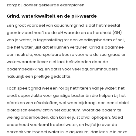
zorgt bij donker gekleurde exemplaren.
Grind, waterkwaliteit en de pH-waarde
Een groot voordeel van aquariumgrind is dat het meestal
geen invloed heeft op de pH waarde en de hardheid (GH)
van je water, in tegenstelling tot een voedingsbodem of soil,
die het water juist actief kunnen verzuren. Grind is daarmee
een neutrale, voorspelbare keuze voor wie de zuurgraad en
waterwaarden liever niet laat beïnvloeden door de
bodembedekking, en dat is voor veel aquariumhouders
natuurlijk een prettige gedachte.
Toch speelt grind wel een rol bij het filteren van je water: het
biedt oppervlakte voor gunstige bacteriën die helpen bij het
afbreken van afvalstoffen, wat weer bijdraagt aan een stabiel
biologisch evenwicht in het aquarium. Wordt de bodem te
weinig onderhouden, dan kan er juist afval ophopen. Goed
onderhoud voorkomt troebel water, en twijfel je over de
oorzaak van troebel water in je aquarium, dan lees je in onze