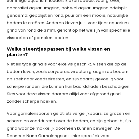
Sommige aquariumhouders kiezen bewust voor grover,
decoratief aquariumgrind, ook wel aquariumgrind edelsplit
genoemd: gepolijst en rond, puur om een mooie, natuurlijke
bodem te creëren. Anderen kiezen juist voor fijner aquarium
grind van rond de 3 mm, gericht op het welzijn van specifieke
vissoorten of garnalensoorten.
Welke steentjes passen bij welke vissen en
planten?
Niet elk type grind is voor elke vis geschikt. Vissen die op de
bodem leven, zoals corydoras, wroeten graag in de bodem
op zoek naar voedselresten, en zijn daarbij gevoelig voor
scherpe randen: die kunnen hun baarddraden beschadigen.
Kies voor deze vissen daarom altijd voor afgerond grind
zonder scherpe hoeken.
Voor garnalensoorten geldt iets vergelijkbaars: ze grazen en
scharrelen voortdurend over de bodem, en zijn gebaat bij fijn
grind waar ze makkelijk doorheen kunnen bewegen. De
Dennerle Nano Garnalengrind is hier specifiek voor