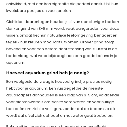
ontwikkeld, met een korrelgrootte die perfect aansluit bij hun
kwetsbare pootjes en voelsprieten.
Cichliden daarentegen houden juist van een steviger bodem:
donker grind van 3-6 mm wordt vaak aangeraden voor deze
vissen, omdat het hun natuurlijke leefomgeving benadert en
tegelijk hun kleuren mooi laat uitkomen. Grover grind zorgt
bovendien voor een betere doorstroming van zuurstof in de
bodemlaag, wat weer bijdraagt aan een goede balans in je
aquarium.
Hoeveel aquarium grind heb je nodig?
Een veelgestelde vraag is hoeveel grind je precies nodig
hebt voor je aquarium. Een vuistregel die de meeste
aquascapers aanhouden is een laag van 3-5 cm, voldoende
voor plantenwortels om zich te verankeren en voor nuttige
bacteriën om zich te vestigen, zonder dat de bodem zo dik
wordt dat afval zich ophoopt en het water gaat troebelen.
Reken bij het bepalen van de benodigde hoeveelheid