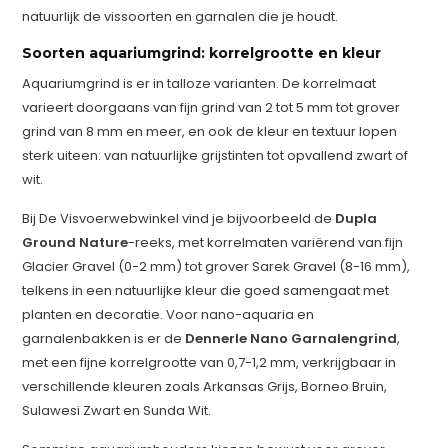
natuurlijk de vissoorten en garnalen die je houdt.
Soorten aquariumgrind: korrelgrootte en kleur
Aquariumgrind is er in talloze varianten. De korrelmaat
varieert doorgaans van fijn grind van 2 tot 5 mm tot grover
grind van 8 mm en meer, en ook de kleur en textuur lopen
sterk uiteen: van natuurlijke grijstinten tot opvallend zwart of
wit.
Bij De Visvoerwebwinkel vind je bijvoorbeeld de
Dupla
Ground Nature
-reeks, met korrelmaten variërend van fijn
Glacier Gravel (0-2 mm) tot grover Sarek Gravel (8-16 mm),
telkens in een natuurlijke kleur die goed samengaat met
planten en decoratie. Voor nano-aquaria en
garnalenbakken is er de
Dennerle Nano Garnalengrind
,
met een fijne korrelgrootte van 0,7-1,2 mm, verkrijgbaar in
verschillende kleuren zoals Arkansas Grijs, Borneo Bruin,
Sulawesi Zwart en Sunda Wit.