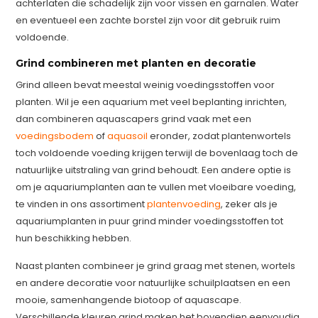
achterlaten die schadelijk zijn voor vissen en garnalen. Water
en eventueel een zachte borstel zijn voor dit gebruik ruim
voldoende.
Grind combineren met planten en decoratie
Grind alleen bevat meestal weinig voedingsstoffen voor
planten. Wil je een aquarium met veel beplanting inrichten,
dan combineren aquascapers grind vaak met een
voedingsbodem
of
aquasoil
eronder, zodat plantenwortels
toch voldoende voeding krijgen terwijl de bovenlaag toch de
natuurlijke uitstraling van grind behoudt. Een andere optie is
om je aquariumplanten aan te vullen met vloeibare voeding,
te vinden in ons assortiment
plantenvoeding
, zeker als je
aquariumplanten in puur grind minder voedingsstoffen tot
hun beschikking hebben.
Naast planten combineer je grind graag met stenen, wortels
en andere decoratie voor natuurlijke schuilplaatsen en een
mooie, samenhangende biotoop of aquascape.
Verschillende kleuren grind maken het bovendien eenvoudig