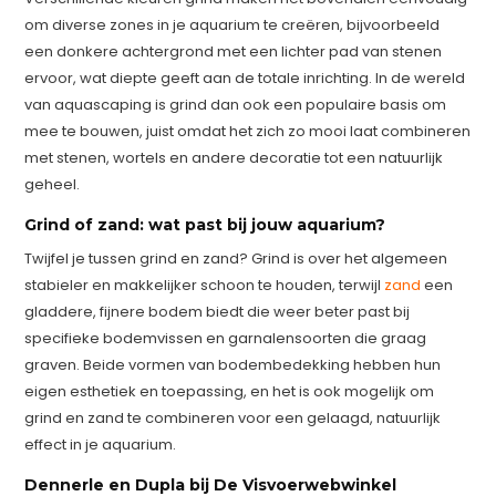
om diverse zones in je aquarium te creëren, bijvoorbeeld
een donkere achtergrond met een lichter pad van stenen
ervoor, wat diepte geeft aan de totale inrichting. In de wereld
van aquascaping is grind dan ook een populaire basis om
mee te bouwen, juist omdat het zich zo mooi laat combineren
met stenen, wortels en andere decoratie tot een natuurlijk
geheel.
Grind of zand: wat past bij jouw aquarium?
Twijfel je tussen grind en zand? Grind is over het algemeen
stabieler en makkelijker schoon te houden, terwijl
zand
een
gladdere, fijnere bodem biedt die weer beter past bij
specifieke bodemvissen en garnalensoorten die graag
graven. Beide vormen van bodembedekking hebben hun
eigen esthetiek en toepassing, en het is ook mogelijk om
grind en zand te combineren voor een gelaagd, natuurlijk
effect in je aquarium.
Dennerle en Dupla bij De Visvoerwebwinkel