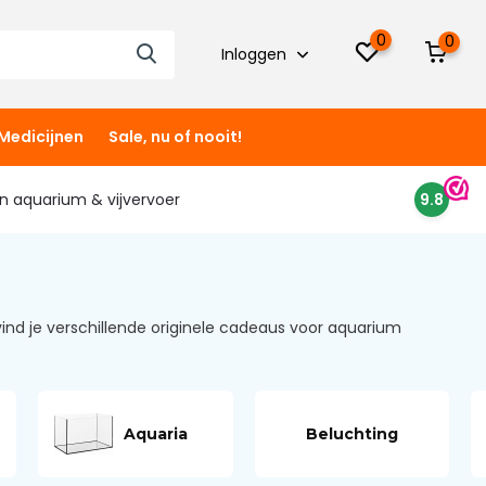
0
0
Inloggen
Medicijnen
Sale, nu of nooit!
 in aquarium & vijvervoer
9.8
ind je verschillende originele cadeaus voor aquarium
Aquaria
Beluchting