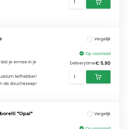
p
Vergelijk
Op voorraad
at je ermee in je
€ 5,90
Deliverytime
uarium liefhebber!
en als douchezeep!
orelli "Opal"
Vergelijk
Op voorraad