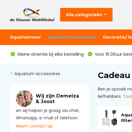
Alle categorieën
Aquariumvoer
Aquarium accessoires
Decoratie/ 
Kleine attentie bij elke bestelling
Voor 16.00uur bes
Cadeau
Aquarium accessoires
Ben je opzoek na
Wij zijn Demelza
liefhebbers.
Too
& Joost
en wij helpen je graag via chat,
Aqua
Whatsapp, e-mail of telefoon.
filter
Neem contact op