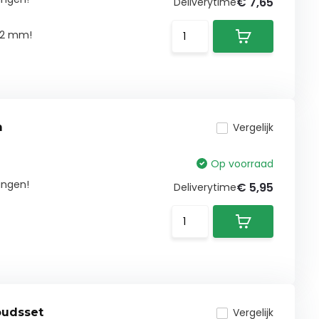
€ 7,65
Deliverytime
/22 mm!
m
Vergelijk
Op voorraad
angen!
€ 5,95
Deliverytime
oudsset
Vergelijk