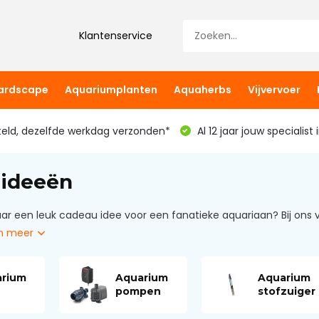
Klantenservice
hardscape
Aquariumplanten
Aquaherbs
Vijvervoer
teld, dezelfde werkdag verzonden*
Al 12 jaar jouw specialist
 ideeën
ar een leuk cadeau idee voor een fanatieke aquariaan? Bij ons v
n meer
rium
Aquarium
Aquarium
pompen
stofzuiger