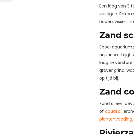
Een laag van 3 t
vestigen. Reken 
bodemvissen hou
Zand s
Spoel aquariumzan
aquarium krijgt.
laag te verstor
grover grind, wa
op tijd bij.
Zand c
Zand alleen bev
of
aquasoil
erond
plantenvoeding
.
Rivierz