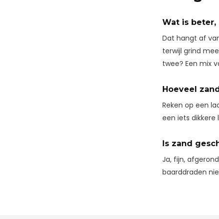
Wat is beter,
Dat hangt af van
terwijl grind me
twee? Een mix v
Hoeveel zand
Reken op een laa
een iets dikkere 
Is zand gesc
Ja, fijn, afgero
baarddraden niet