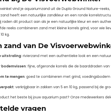
bwinkel vind je aquariumzand uit de Dupla Ground Nature-reeks,
erzand heeft een natuurlijke zandkleur en een ronde korrelstruc
 raden dit product aan als je een natuurlijke kleur en een authen
fde reeks combineren zand met kleine korrels grind, voor wie liev
10 kg.
 zand van De Visvoerwebwink
e uitstraling
: rivierzand met een authentieke look en een natuurl
or bodemvissen
: fijne, afgeronde korrels die de baarddraden van
om te mengen
: goed te combineren met grind, voedingsbodem o
 verpakt
: verkrijgbaar in zakken van 5 en 10 kg, passend bij de g
product het beste bij jouw aquarium past? Onze medewerkers dele
telde vragen