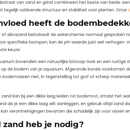
straat van zand en grind combineert het beste van beide: een a
 tegelijk voldoende structuur en stabiliteit voor planten. Onze
nvloed heeft de bodembedekk
ts- of silicazand beïnvloedt de waterchemie normaal gesproken ni
or specifieke biotopen, kan de pH-waarde juist wel verhogen. V
ste keuze.
uarium bovendien een natuurlijke biotoop-look en een rustige s
p de bodem van je aquarium. Afgeronde korrels voorkomen daa
bodemvissen niet, in tegenstelling tot grof of scherp materiaa
ijn zand kan bij een dikke laag leiden tot bodemrot, omdat het w
zand als je een dikke laag wilt aanleggen, en gebruik altijd zand 
 kan verontreinigingen bevatten die schadelijk zijn voor vissen e
 zand heb je nodig?