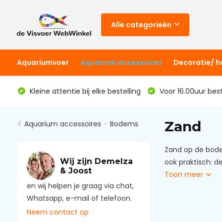
Alle categorieën
Aquariumvoer
Aquarium accessoires
Decoratie/ 
Kleine attentie bij elke bestelling
Voor 16.00uur bes
Zand
Aquarium accessoires
-
Bodems
Zand op de bode
Wij zijn Demelza
ook praktisch: d
& Joost
Toon meer
en wij helpen je graag via chat,
Whatsapp, e-mail of telefoon.
Neem contact op