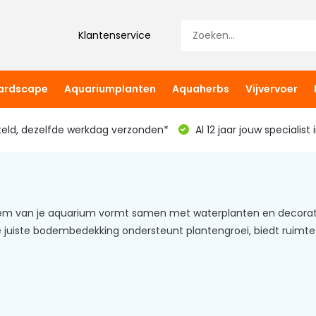
Klantenservice
hardscape
Aquariumplanten
Aquaherbs
Vijvervoer
teld, dezelfde werkdag verzonden*
Al 12 jaar jouw specialist
m van je aquarium vormt samen met waterplanten en decoratie
e juiste bodembedekking ondersteunt plantengroei, biedt ruimte 