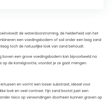
beïnvloedt de waterdoorstroming, de helderheid van het
mbineren een voedingsbodem of soil onder een laag zand
nlaag toch de natuurlijke look van zand behoudt.
aag boven een grove voedingsbodem kan bijvoorbeeld na
dus op de korrelgrootte, voordat je ze gaat mengen.
ls ertussen en vormt een losser substraat, ideaal voor
e look en veel contrast. Fijn zand bootst juist een
er zonder risico op verwondingen doorheen kunnen graven op