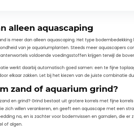
n alleen aquascaping
and is meer dan alleen aquascaping. Het type bodembedekking 
zondheid van je aquariumplanten. Steeds meer aquascapers co
plantenwortels voldoende voedingsstoffen krijgen terwijl de bove
natie werkt daarbij automatisch goed samen: een te fijne topl
 door elkaar zakken. Let bij het kiezen van de juiste combinatie 
m zand of aquarium grind?
 zand en grind? Grind bestaat uit grotere korrels met fijne korre
ie zich willen verankeren, en geeft een aquascape met een strakk
erbedding na, en is zachter voor bodemvissen en garnalen, die 
l of algen.