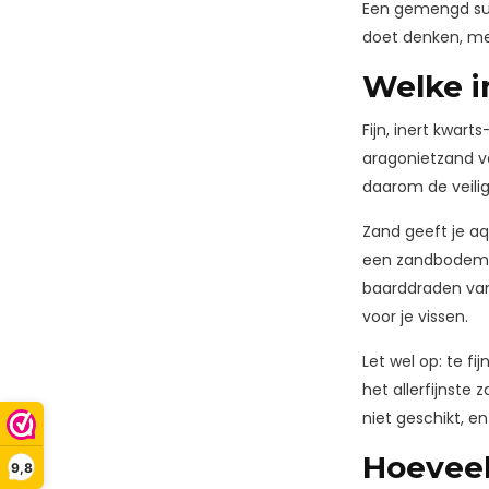
Een gemengd sub
doet denken, met
Welke i
Fijn, inert kwar
aragonietzand vo
daarom de veilig
Zand geeft je aq
een zandbodem o
baarddraden van 
voor je vissen.
Let wel op: te f
het allerfijnste 
niet geschikt, en
Hoeveel
9,8