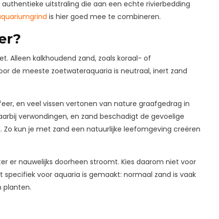
uthentieke uitstraling die aan een echte rivierbedding
aquariumgrind
is hier goed mee te combineren.
er?
et. Alleen kalkhoudend zand, zoals koraal- of
oor de meeste zoetwateraquaria is neutraal, inert zand
feer, en veel vissen vertonen van nature graafgedrag in
rbij verwondingen, en zand beschadigt de gevoelige
l. Zo kun je met zand een natuurlijke leefomgeving creëren
ater er nauwelijks doorheen stroomt. Kies daarom niet voor
dat specifiek voor aquaria is gemaakt: normaal zand is vaak
n planten.