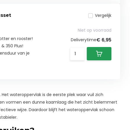
gsset
Vergelijk
Niet op voorraad
tter en rooster!
€ 6,95
Deliverytime
 & 350 Plus!
ensduur van je
et wateroppervlak is de eerste plek waar vuil zich
gingen vormen een dunne kaamlaag die het zicht belemmert
ctieve wijze. Daardoor blijft het wateroppervlak schoon
tabieler.