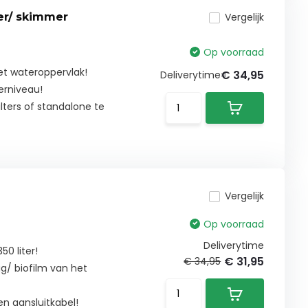
er/ skimmer
Vergelijk
Op voorraad
het wateroppervlak!
€ 34,95
Deliverytime
erniveau!
ilters of standalone te
Vergelijk
Op voorraad
Deliverytime
0 liter!
€ 31,95
€ 34,95
ag/ biofilm van het
en aansluitkabel!