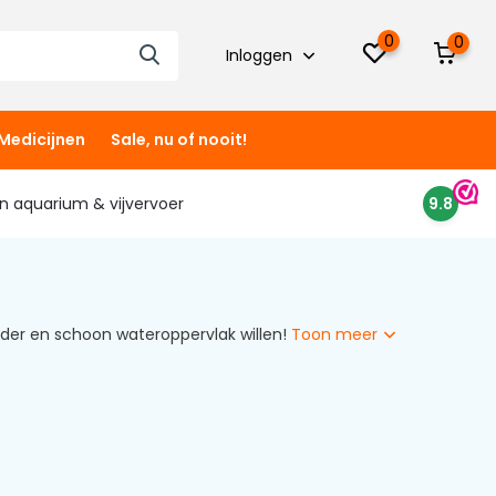
0
0
Inloggen
Medicijnen
Sale, nu of nooit!
 in aquarium & vijvervoer
9.8
der en schoon wateroppervlak willen!
Toon meer