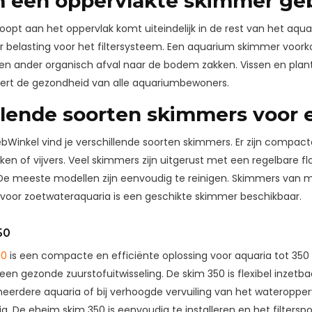
 een oppervlakte skimmer ge
hoopt aan het oppervlak komt uiteindelijk in de rest van het aq
r belasting voor het filtersysteem. Een aquarium skimmer voo
 en ander organisch afval naar de bodem zakken. Vissen en plan
dert de gezondheid van alle aquariumbewoners.
llende soorten skimmers voor 
ebWinkel vind je verschillende soorten skimmers. Er zijn compac
ken of vijvers. Veel skimmers zijn uitgerust met een regelbare f
De meeste modellen zijn eenvoudig te reinigen. Skimmers van 
 voor zoetwateraquaria is een geschikte skimmer beschikbaar.
50
50
is een compacte en efficiënte oplossing voor aquaria tot 350 
en gezonde zuurstofuitwisseling. De skim 350 is flexibel inzetbaar
meerdere aquaria of bij verhoogde vervuiling van het wateropperv
ig. De eheim skim 350 is eenvoudig te installeren en het filter