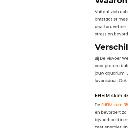
Waarom
Vuil dat zich op
ontstaat er mee
eiwitten, vetten
stress en bevor
Verschi
Bij De Visvoer W
voor grotere bak
jouw aquarium. 
levensduur. Ook
EHEIM skim 3
De
EHEIM skim 3
en bevordert zo e
bijvoorbeeld in 
zeer energiezuin