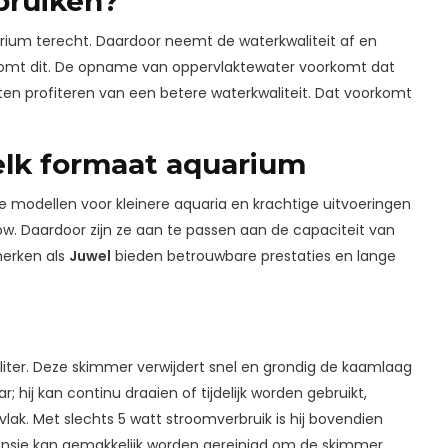
bruiken?
uarium terecht. Daardoor neemt de waterkwaliteit af en
rkomt dit. De opname van oppervlaktewater voorkomt dat
ten profiteren van een betere waterkwaliteit. Dat voorkomt
elk formaat aquarium
te modellen voor kleinere aquaria en krachtige uitvoeringen
low. Daardoor zijn ze aan te passen aan de capaciteit van
merken als
Juwel
bieden betrouwbare prestaties en lange
liter. Deze skimmer verwijdert snel en grondig de kaamlaag
; hij kan continu draaien of tijdelijk worden gebruikt,
lak. Met slechts 5 watt stroomverbruik is hij bovendien
sponsje kan gemakkelijk worden gereinigd om de skimmer