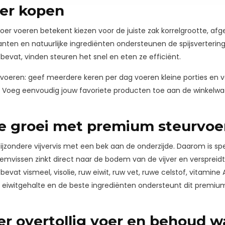
er kopen
oer voeren betekent kiezen voor de juiste zak korrelgrootte, a
danten en natuurlijke ingrediënten ondersteunen de spijsverteri
evat, vinden steuren het snel en eten ze efficiënt.
t voeren: geef meerdere keren per dag voeren kleine porties en ve
 Voeg eenvoudig jouw favoriete producten toe aan de winkelwa
 groei met premium steurvoe
bijzondere vijvervis met een bek aan de onderzijde. Daarom is s
emvissen zinkt direct naar de bodem van de vijver en verspreidt
bevat vismeel, visolie, ruw eiwit, ruw vet, ruwe celstof, vitamine
 eiwitgehalte en de beste ingrediënten ondersteunt dit premium
er overtollig voer en behoud w