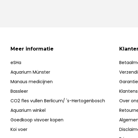
Meer informatie
Klante
eSHa
Betaalm
Aquarium Münster
Verzend
Manaus medicijnen
Garantie
Bassleer
Klantens
CO2 fles vullen Berlicum/ 's-Hertogenbosch
Over on
Aquarium winkel
Retourn
Goedkoop visvoer kopen
Algemen
Koi voer
Disclaim