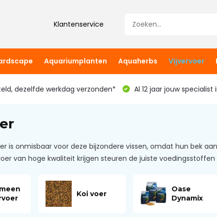
Klantenservice
hardscape
Aquariumplanten
Aquaherbs
Vijvervoer
teld, dezelfde werkdag verzonden*
Al 12 jaar jouw specialist
er
er is onmisbaar voor deze bijzondere vissen, omdat hun bek aan 
oer van hoge kwaliteit krijgen steuren de juiste voedingsstoffe
emeen
Oase
Koi voer
rvoer
Dynamix