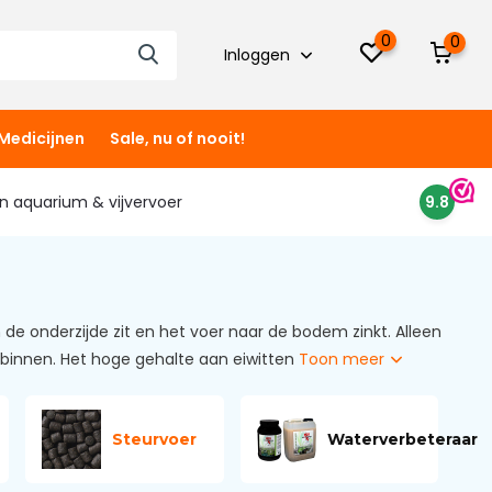
0
0
Inloggen
Medicijnen
Sale, nu of nooit!
 in aquarium & vijvervoer
9.8
de onderzijde zit en het voer naar de bodem zinkt. Alleen
n binnen. Het hoge gehalte aan eiwitten
Toon meer
Steurvoer
Waterverbeteraar