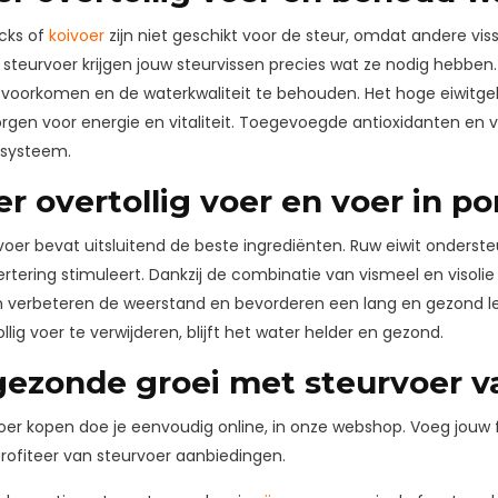
icks of
koivoer
zijn niet geschikt voor de steur, omdat andere vi
 steurvoer krijgen jouw steurvissen precies wat ze nodig hebben. R
 voorkomen en de waterkwaliteit te behouden. Het hoge eiwitgehalt
rgen voor energie en vitaliteit. Toegevoegde antioxidanten en
systeem.
r overtollig voer en voer in po
oer bevat uitsluitend de beste ingrediënten. Ruw eiwit ondersteun
ertering stimuleert. Dankzij de combinatie van vismeel en visolie 
n verbeteren de weerstand en bevorderen een lang en gezond l
lig voer te verwijderen, blijft het water helder en gezond.
ezonde groei met steurvoer va
voer kopen doe je eenvoudig online, in onze webshop. Voeg jouw
 profiteer van steurvoer aanbiedingen.