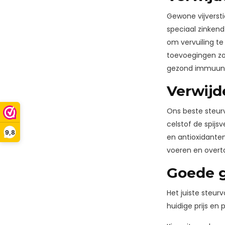
Gewone vijverst
speciaal zinkend
om vervuiling te
toevoegingen zo
gezond immuun
Verwijde
Ons beste steurv
celstof de spijsv
9,8
en antioxidante
voeren en overtol
Goede g
Het juiste steur
huidige prijs en