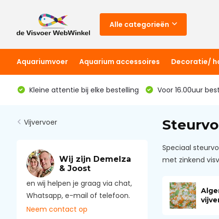
Alle categorieën
Aquariumvoer
Aquarium accessoires
Decoratie/ 
Kleine attentie bij elke bestelling
Voor 16.00uur bes
Steurvo
Vijvervoer
Speciaal steurvo
Wij zijn Demelza
met zinkend visv
& Joost
en wij helpen je graag via chat,
Alg
Whatsapp, e-mail of telefoon.
vijve
Neem contact op