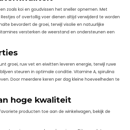
ssen zoals koi en goudvissen het sneller opnemen. Met
estjes of overtollig voer dienen altijd verwijderd te worden
e bevordert de groei, terwijl visolie en natuurlijke
 vitamines versterken de weerstand en ondersteunen een
rties
t groei, ruw vet en eiwitten leveren energie, terwijl ruwe
blijven steuren in optimale conditie. Vitamine A, spirulina
even. Door meerdere keren per dag kleine hoeveelheden te
n hoge kwaliteit
 favoriete producten toe aan de winkelwagen, bekijk de