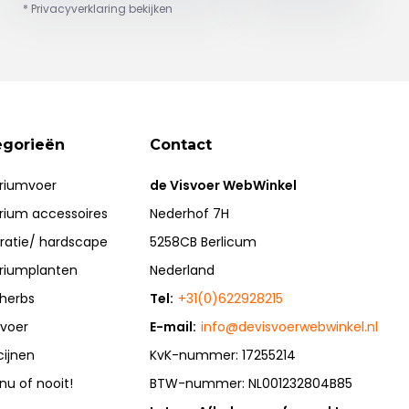
* Privacyverklaring bekijken
egorieën
Contact
riumvoer
de Visvoer WebWinkel
rium accessoires
Nederhof 7H
ratie/ hardscape
5258CB Berlicum
riumplanten
Nederland
herbs
Tel:
+31(0)622928215
rvoer
E-mail:
info@devisvoerwebwinkel.nl
cijnen
KvK-nummer: 17255214
 nu of nooit!
BTW-nummer: NL001232804B85