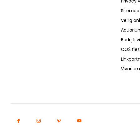
Privacy v
Sitemap
Veilig on
Aquarium
Bedrijfs
CO2 fles
Linkpart
Vivarium