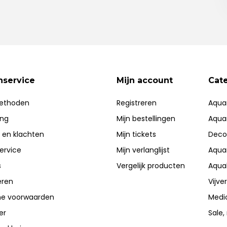
nservice
Mijn account
Cat
ethoden
Registreren
Aqua
ing
Mijn bestellingen
Aqua
 en klachten
Mijn tickets
Deco
ervice
Mijn verlanglijst
Aqua
s
Vergelijk producten
Aqua
eren
Vijve
e voorwaarden
Medi
er
Sale,