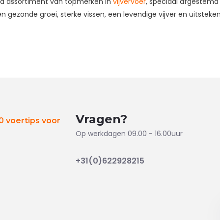
eed assortiment van topmerken in
vijvervoer
, speciaal afgestemd 
en gezonde groei, sterke vissen, een levendige vijver en uitsteken
Vragen?
 voertips voor
Op werkdagen 09.00 - 16.00uur
+31(0)622928215