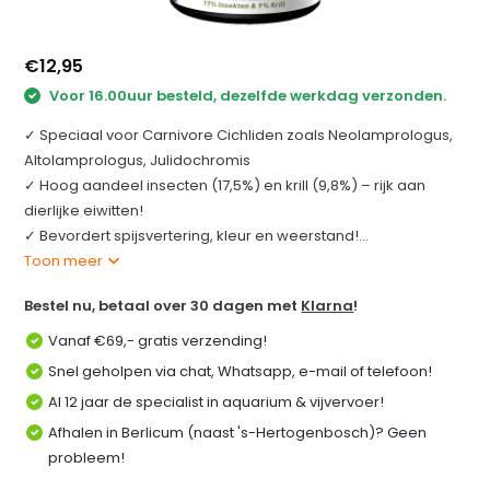
€12,95
Voor 16.00uur besteld, dezelfde werkdag verzonden.
✓ Speciaal voor Carnivore Cichliden zoals Neolamprologus,
Altolamprologus, Julidochromis
✓ Hoog aandeel insecten (17,5%) en krill (9,8%) – rijk aan
dierlijke eiwitten!
✓ Bevordert spijsvertering, kleur en weerstand!...
Toon meer
Bestel nu, betaal over 30 dagen met
Klarna
!
Vanaf €69,- gratis verzending!
Snel geholpen via chat, Whatsapp, e-mail of telefoon!
Al 12 jaar de specialist in aquarium & vijvervoer!
Afhalen in Berlicum (naast 's-Hertogenbosch)? Geen
probleem!