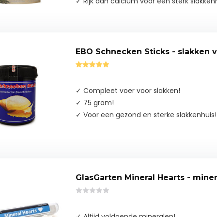
✓ Rijk aan calcium voor een sterk slakken
EBO Schnecken Sticks - slakken 
✓ Compleet voer voor slakken!
✓ 75 gram!
✓ Voor een gezond en sterke slakkenhuis!
GlasGarten Mineral Hearts - mine
✓ Altijd voldoende mineralen!