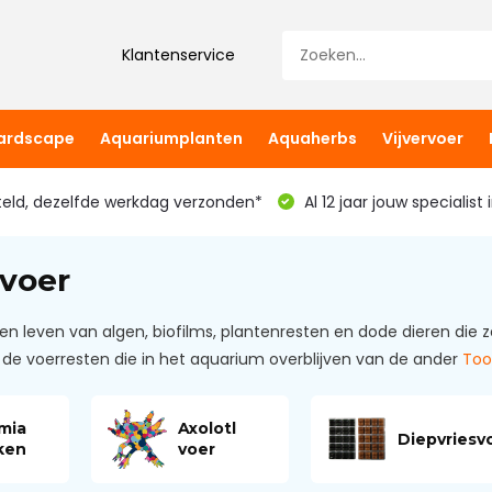
Klantenservice
hardscape
Aquariumplanten
Aquaherbs
Vijvervoer
teld, dezelfde werkdag verzonden*
Al 12 jaar jouw specialist
voer
en leven van algen, biofilms, plantenresten en dode dieren die
 de voerresten die in het aquarium overblijven van de ander
To
mia
Axolotl
Diepvriesv
ken
voer