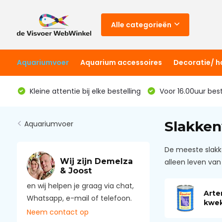
Alle categorieën
Aquariumvoer
Aquarium accessoires
Decoratie/ 
Kleine attentie bij elke bestelling
Voor 16.00uur bes
Slakken
Aquariumvoer
De meeste slakk
Wij zijn Demelza
alleen leven van
& Joost
en wij helpen je graag via chat,
Arte
Whatsapp, e-mail of telefoon.
kwe
Neem contact op