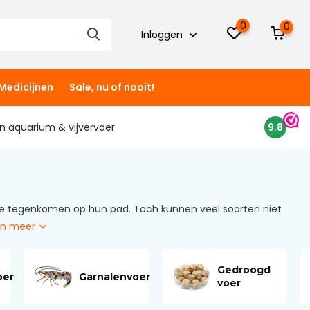
0
0
Inloggen
Medicijnen
Sale, nu of nooit!
 in aquarium & vijvervoer
9.8
 ze tegenkomen op hun pad. Toch kunnen veel soorten niet
on meer
Gedroogd
oer
Garnalenvoer
voer