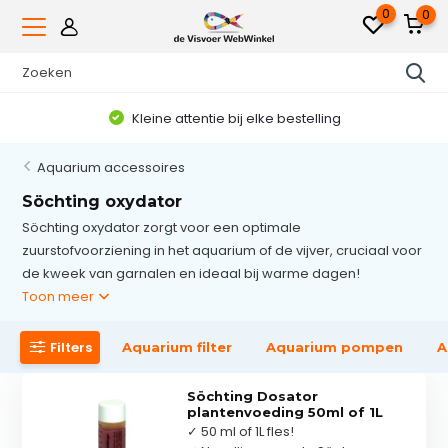
0
0
Kleine attentie bij elke bestelling
Aquarium accessoires
Söchting oxydator
Söchting oxydator zorgt voor een optimale
zuurstofvoorziening in het aquarium of de vijver, cruciaal voor
de kweek van garnalen en ideaal bij warme dagen!
Toon meer
Filters
Aquarium filter
Aquarium pompen
A
Söchting Dosator
plantenvoeding 50ml of 1L
✓ 50 ml of 1L fles!