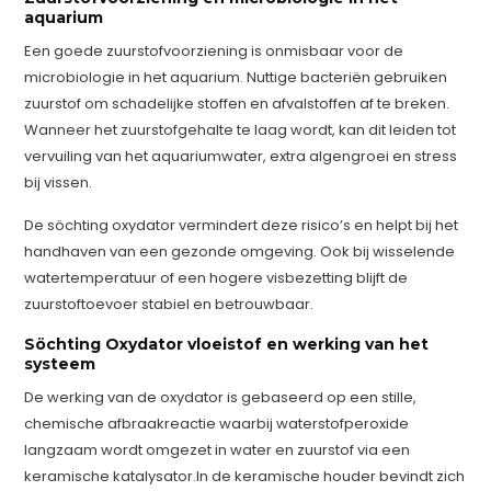
aquarium
Een goede zuurstofvoorziening is onmisbaar voor de
microbiologie in het aquarium. Nuttige bacteriën gebruiken
zuurstof om schadelijke stoffen en afvalstoffen af te breken.
Wanneer het zuurstofgehalte te laag wordt, kan dit leiden tot
vervuiling van het aquariumwater, extra algengroei en stress
bij vissen.
De söchting oxydator vermindert deze risico’s en helpt bij het
handhaven van een gezonde omgeving. Ook bij wisselende
watertemperatuur of een hogere visbezetting blijft de
zuurstoftoevoer stabiel en betrouwbaar.
Söchting Oxydator vloeistof en werking van het
systeem
De werking van de oxydator is gebaseerd op een stille,
chemische afbraakreactie waarbij waterstofperoxide
langzaam wordt omgezet in water en zuurstof via een
keramische katalysator.In de keramische houder bevindt zich