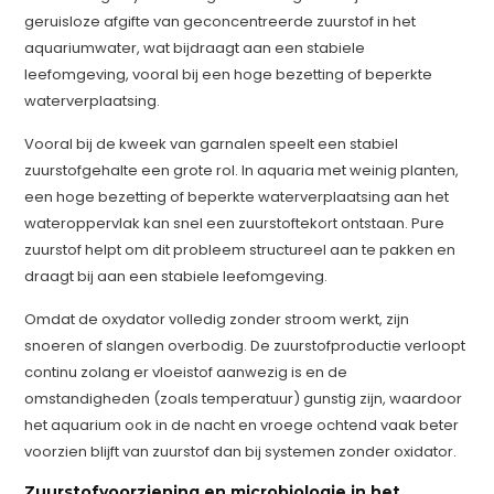
geruisloze afgifte van geconcentreerde zuurstof in het
aquariumwater, wat bijdraagt aan een stabiele
leefomgeving, vooral bij een hoge bezetting of beperkte
waterverplaatsing.
Vooral bij de kweek van garnalen speelt een stabiel
zuurstofgehalte een grote rol. In aquaria met weinig planten,
een hoge bezetting of beperkte waterverplaatsing aan het
wateroppervlak kan snel een zuurstoftekort ontstaan. Pure
zuurstof helpt om dit probleem structureel aan te pakken en
draagt bij aan een stabiele leefomgeving.
Omdat de oxydator volledig zonder stroom werkt, zijn
snoeren of slangen overbodig. De zuurstofproductie verloopt
continu zolang er vloeistof aanwezig is en de
omstandigheden (zoals temperatuur) gunstig zijn, waardoor
het aquarium ook in de nacht en vroege ochtend vaak beter
voorzien blijft van zuurstof dan bij systemen zonder oxidator.
Zuurstofvoorziening en microbiologie in het