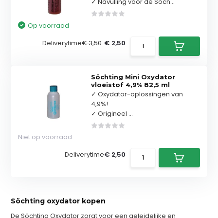
✓ Navulling voor de Söch...
Op voorraad
Deliverytime
€ 3,50
€ 2,50
Söchting Mini Oxydator
vloeistof 4,9% 82,5 ml
✓ Oxydator-oplossingen van
4,9%!
✓ Origineel ...
Niet op voorraad
Deliverytime
€ 2,50
Söchting oxydator kopen
De Söchting Oxydator zorgt voor een geleidelijke en