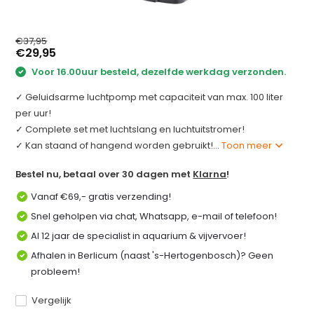
€37,95
€29,95
Voor 16.00uur besteld, dezelfde werkdag verzonden.
✓ Geluidsarme luchtpomp met capaciteit van max. 100 liter
per uur!
✓ Complete set met luchtslang en luchtuitstromer!
✓ Kan staand of hangend worden gebruikt!...
Toon meer
Bestel nu, betaal over 30 dagen met
Klarna
!
Vanaf €69,- gratis verzending!
Snel geholpen via chat, Whatsapp, e-mail of telefoon!
Al 12 jaar de specialist in aquarium & vijvervoer!
Afhalen in Berlicum (naast 's-Hertogenbosch)? Geen
probleem!
Vergelijk