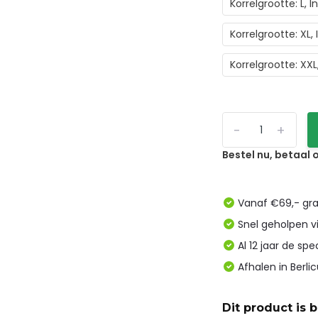
Korrelgrootte: L,
Korrelgrootte: XL
Korrelgrootte: XX
-
+
Bestel nu, betaal
Vanaf €69,- gra
Snel geholpen v
Al 12 jaar de spe
Afhalen in Berl
Dit product is 