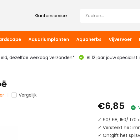
Klantenservice
hardscape
Aquariumplanten
Aquaherbs
Vijvervoer
teld, dezelfde werkdag verzonden*
Al 12 jaar jouw specialist
oë
er
Vergelijk
€6,85
V
✓ 60/ 68, 150/ 170
✓ Versterkt het i
✓ Ontgift het spijs