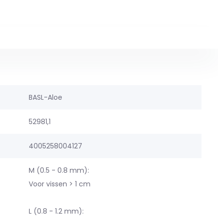
BASL-Aloe
52981,1
4005258004127
M (0.5 - 0.8 mm):
Voor vissen > 1 cm
L (0.8 - 1.2 mm):