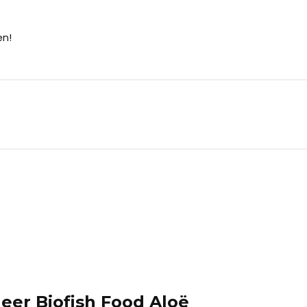
en!
leer Biofish Food Aloë