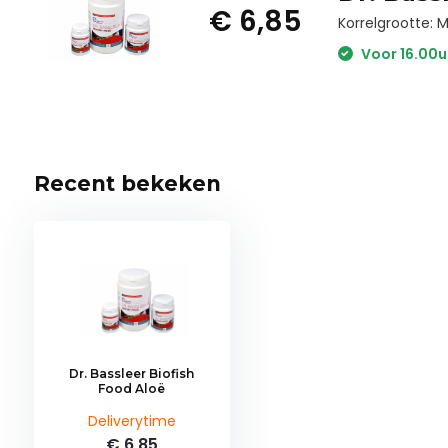
€ 6,85
Korrelgrootte: 
Voor 16.00u
Recent bekeken
Dr. Bassleer Biofish
Food Aloë
Deliverytime
€ 6,85