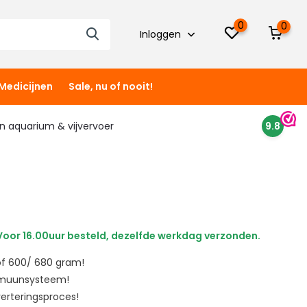
0
0
Inloggen
Medicijnen
Sale, nu of nooit!
 in aquarium & vijvervoer
9.8
oor 16.00uur besteld, dezelfde werkdag verzonden.
 of 600/ 680 gram!
mmuunsysteem!
verteringsproces!