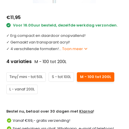
€11,95
Voor 16.00uur besteld, dezelfde werkdag verzonden.
✓ Erg compact en daardoor onopvallend!
✓ Gemaakt van transparant acryl!
✓ 4 verschillende formaten!...
Toon meer
4 variaties
M - 100 tot 200L
Tiny/ mini - tot 50L
S - tot 100L
M - 100 tot 200L
L - vanaf 200L
Bestel nu, betaal over 30 dagen met
Klarna
!
Vanaf €69,- gratis verzending!
Snel geholpen via chat, Whatsapp, e-mail of telefoon!