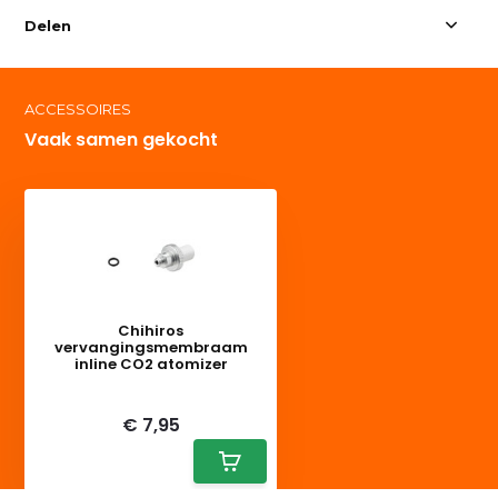
Delen
ACCESSOIRES
Vaak samen gekocht
Chihiros
vervangingsmembraam
inline CO2 atomizer
Deliverytime
€ 7,95