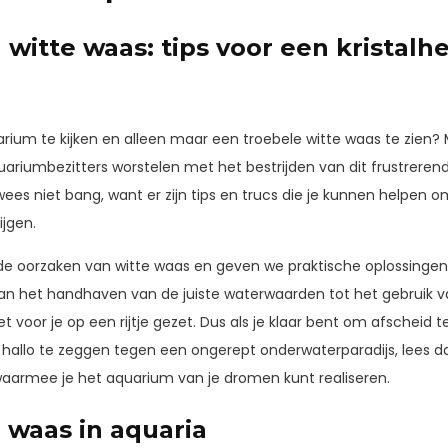
 witte waas: tips voor een kristalh
arium te kijken en alleen maar een troebele witte waas te zien? 
quariumbezitters worstelen met het bestrijden van dit frustrer
wees niet bang, want er zijn tips en trucs die je kunnen helpen o
ijgen.
op de oorzaken van witte waas en geven we praktische oplossing
an het handhaven van de juiste waterwaarden tot het gebruik v
et voor je op een rijtje gezet. Dus als je klaar bent om afscheid
 hallo te zeggen tegen een ongerept onderwaterparadijs, lees 
waarmee je het aquarium van je dromen kunt realiseren.
e waas in aquaria