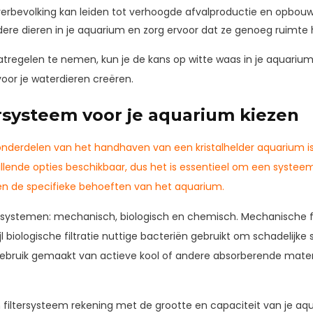
verbevolking kan leiden tot verhoogde afvalproductie en opbouw
dere dieren in je aquarium en zorg ervoor dat ze genoeg ruimte
regelen te nemen, kun je de kans op witte waas in je aquarium 
or je waterdieren creëren.
tersysteem voor je aquarium kiezen
onderdelen van het handhaven van een kristalhelder aquarium is 
chillende opties beschikbaar, dus het is essentieel om een systeem
n de specifieke behoeften van het aquarium.
tersystemen: mechanisch, biologisch en chemisch. Mechanische filt
ijl biologische filtratie nuttige bacteriën gebruikt om schadelijke s
 gebruik gemaakt van actieve kool of andere absorberende mat
n filtersysteem rekening met de grootte en capaciteit van je aq