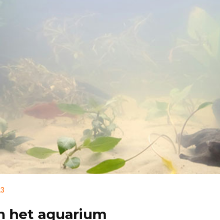
23
n het aquarium