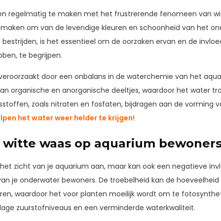
n regelmatig te maken met het frustrerende fenomeen van wit
k maken om van de levendige kleuren en schoonheid van het on
bestrijden, is het essentieel om de oorzaken ervan en de invloed
en, te begrijpen.
veroorzaakt door een onbalans in de waterchemie van het aqua
van organische en anorganische deeltjes, waardoor het water tr
sstoffen, zoals nitraten en fosfaten, bijdragen aan de vorming 
pen het water weer helder te krijgen!
n witte waas op aquarium bewoner
n het zicht van je aquarium aan, maar kan ook een negatieve in
van je onderwater bewoners. De troebelheid kan de hoeveelheid
en, waardoor het voor planten moeilijk wordt om te fotosyntheti
t lage zuurstofniveaus en een verminderde waterkwaliteit.