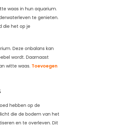
te waas in hun aquarium.
derwaterleven te genieten.
 die het op je
rium. Deze onbalans kan
oebel wordt. Daarnaast
van witte waas.
Toevoegen
s
vloed hebben op de
 licht die de bodem van het
seren en te overleven. Dit