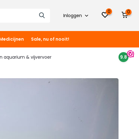
0
0
Inloggen
Medicijnen
Sale, nu of nooit!
 in aquarium & vijvervoer
9.8