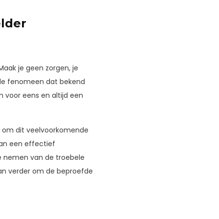
elder
Maak je geen zorgen, je
ende fenomeen dat bekend
m voor eens en altijd een
en om dit veelvoorkomende
an een effectief
 te nemen van de troebele
dan verder om de beproefde