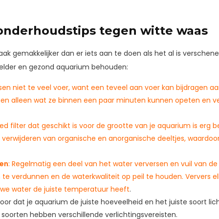
 onderhoudstips tegen witte waas
ak gemakkelijker dan er iets aan te doen als het al is verschene
 helder en gezond aquarium behouden:
issen niet te veel voer, want een teveel aan voer kan bijdragen 
issen alleen wat ze binnen een paar minuten kunnen opeten en ve
ed filter dat geschikt is voor de grootte van je aquarium is erg b
het verwijderen van organische en anorganische deeltjes, waardo
sen
: Regelmatig een deel van het water verversen en vuil van 
n te verdunnen en de waterkwaliteit op peil te houden. Ververs 
uwe water de juiste temperatuur heeft
.
voor dat je aquarium de juiste hoeveelheid en het juiste soort lic
 soorten hebben verschillende verlichtingsvereisten.