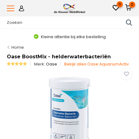
0
0
Kleine attentie bij elke bestelling
Home
Oase BoostMix - helderwaterbacteriën
Merk:
Oase
Bekijk alles Oase AquariumActiv