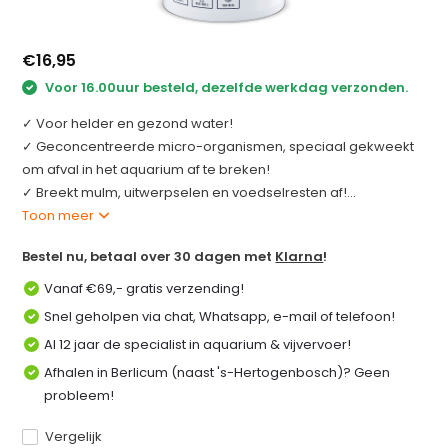
€16,95
Voor 16.00uur besteld, dezelfde werkdag verzonden.
✓ Voor helder en gezond water!
✓ Geconcentreerde micro-organismen, speciaal gekweekt
om afval in het aquarium af te breken!
✓ Breekt mulm, uitwerpselen en voedselresten af!...
Toon meer
Bestel nu, betaal over 30 dagen met
Klarna
!
Vanaf €69,- gratis verzending!
Snel geholpen via chat, Whatsapp, e-mail of telefoon!
Al 12 jaar de specialist in aquarium & vijvervoer!
Afhalen in Berlicum (naast 's-Hertogenbosch)? Geen
probleem!
Vergelijk