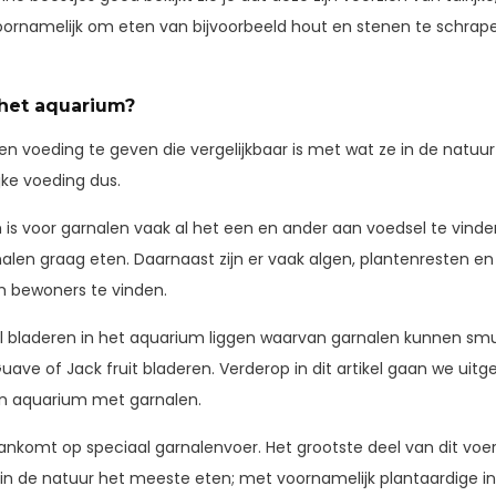
oornamelijk om eten van bijvoorbeeld hout en stenen te schra
 het aquarium?
n voeding te geven die vergelijkbaar is met wat ze in de natuur
jke voeding dus.
 is voor garnalen vaak al het een en ander aan voedsel te vinden
nalen graag eten. Daarnaast zijn er vaak algen, plantenresten e
 bewoners te vinden.
tal bladeren in het aquarium liggen waarvan garnalen kunnen smul
ave of Jack fruit bladeren. Verderop in dit artikel gaan we uitge
n aquarium met garnalen.
 aankomt op speciaal garnalenvoer. Het grootste deel van dit vo
in de natuur het meeste eten; met voornamelijk plantaardige 