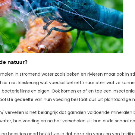
 de natuur?
rnalen in stromend water zoals beken en rivieren maar ook in st
jn hier niet kieskeurig wat voedsel betreft maar eten wat ze kun
, bacteriefilms en algen. Ook komen er af en toe een insectenla
grootste gedeelte van hun voeding bestaat dus uit plantaardige m
/ vervellen is het belangrijk dat garnalen voldoende mineralen b
 water, hun voeding en na het verschalen uit hun oude schaal d
ine beestjes goed bekijkt zie je dat deze zijn voorzien van talrijk