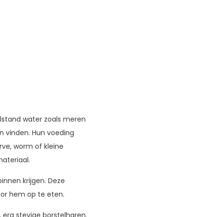
ilstand water zoals meren
nen vinden. Hun voeding
rve, worm of kleine
ateriaal.
innen krijgen. Deze
oor hem op te eten.
e, erg stevige borstelharen.