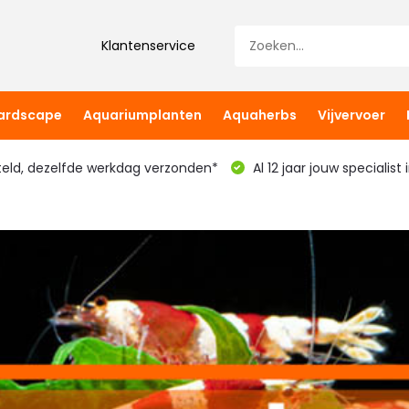
Klantenservice
hardscape
Aquariumplanten
Aquaherbs
Vijvervoer
teld, dezelfde werkdag verzonden*
Al 12 jaar jouw specialist