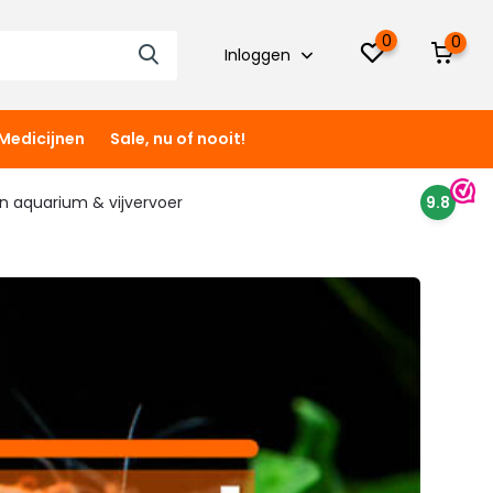
0
0
Inloggen
Medicijnen
Sale, nu of nooit!
 in aquarium & vijvervoer
9.8