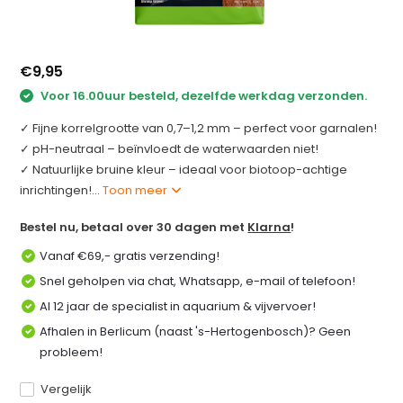
€9,95
Voor 16.00uur besteld, dezelfde werkdag verzonden.
✓ Fijne korrelgrootte van 0,7–1,2 mm – perfect voor garnalen!
✓ pH-neutraal – beïnvloedt de waterwaarden niet!
✓ Natuurlijke bruine kleur – ideaal voor biotoop-achtige
inrichtingen!...
Toon meer
Bestel nu, betaal over 30 dagen met
Klarna
!
Vanaf €69,- gratis verzending!
Snel geholpen via chat, Whatsapp, e-mail of telefoon!
Al 12 jaar de specialist in aquarium & vijvervoer!
Afhalen in Berlicum (naast 's-Hertogenbosch)? Geen
probleem!
Vergelijk