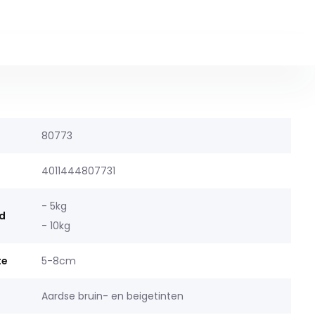
80773
4011444807731
- 5kg
d
- 10kg
te
5-8cm
Aardse bruin- en beigetinten