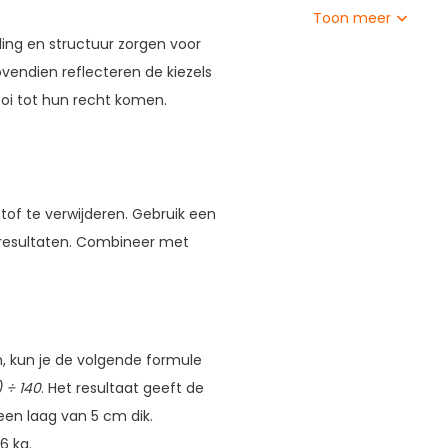
Toon meer
aling en structuur zorgen voor
ovendien reflecteren de kiezels
ooi tot hun recht komen.
of te verwijderen. Gebruik een
resultaten. Combineer met
 kun je de volgende formule
 ÷ 140
. Het resultaat geeft de
en laag van 5 cm dik.
6 kg.