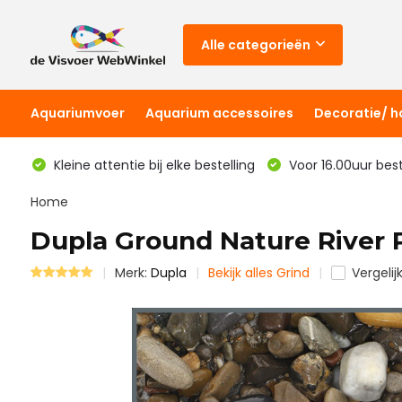
Alle categorieën
Aquariumvoer
Aquarium accessoires
Decoratie/ 
Kleine attentie bij elke bestelling
Voor 16.00uur bes
Home
Dupla Ground Nature River
Merk:
Dupla
Bekijk alles Grind
Vergelij