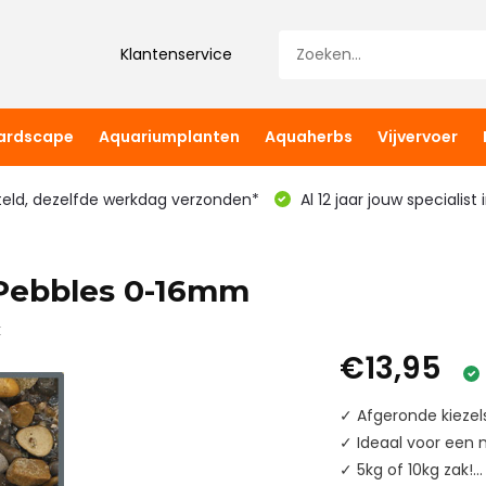
Klantenservice
hardscape
Aquariumplanten
Aquaherbs
Vijvervoer
teld, dezelfde werkdag verzonden*
Al 12 jaar jouw specialist
 Pebbles 0-16mm
k
€13,95
✓ Afgeronde kiezels
✓ Ideaal voor een n
✓ 5kg of 10kg zak!..