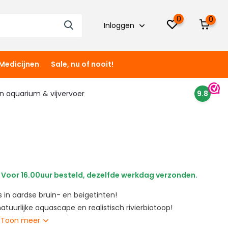
0
0
Inloggen
Medicijnen
Sale, nu of nooit!
 in aquarium & vijvervoer
9.8
Voor 16.00uur besteld, dezelfde werkdag verzonden.
 in aardse bruin- en beigetinten!
atuurlijke aquascape en realistisch rivierbiotoop!
.
Toon meer