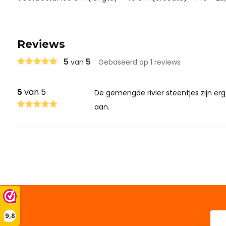
Reviews
5
5
van
Gebaseerd op 1 reviews
5
van 5
De gemengde rivier steentjes zijn erg
aan.
9,8