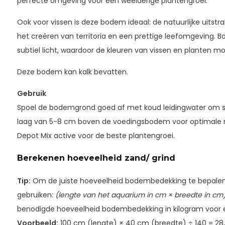
perfecte omgeving voor een weelderige plantengroei.
Ook voor vissen is deze bodem ideaal: de natuurlijke uitstr
het creëren van territoria en een prettige leefomgeving. B
subtiel licht, waardoor de kleuren van vissen en planten m
Deze bodem kan kalk bevatten.
Gebruik
Spoel de bodemgrond goed af met koud leidingwater om st
laag van 5-8 cm boven de voedingsbodem voor optimale 
Depot Mix active voor de beste plantengroei.
Berekenen hoeveelheid zand/ grind
Tip:
Om de juiste hoeveelheid bodembedekking te bepalen,
gebruiken:
(lengte van het aquarium in cm × breedte in cm)
benodigde hoeveelheid bodembedekking in kilogram voor e
Voorbeeld:
100 cm (lengte) × 40 cm (breedte) ÷ 140 = 28,