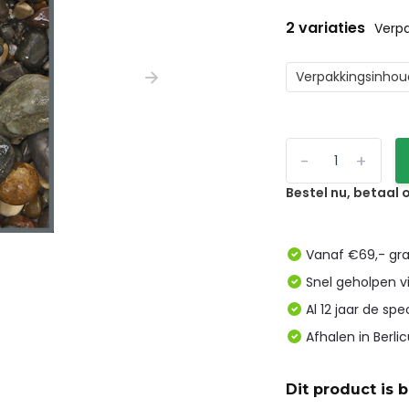
2 variaties
Verpa
Verpakkingsinhou
-
+
Bestel nu, betaal
Vanaf €69,- gra
Snel geholpen v
Al 12 jaar de spe
Afhalen in Berl
Dit product is 