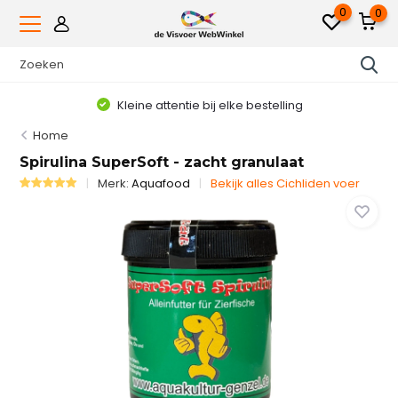
0
0
Voor 16.00uur besteld, dezelfde werkdag verzonden*
Home
Spirulina SuperSoft - zacht granulaat
Merk:
Aquafood
Bekijk alles Cichliden voer