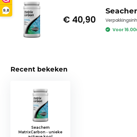
Seachem
9,8
€ 40,90
Verpakkingsin
Voor 16.00
Recent bekeken
Seachem
MatrixCarbon - unieke
actieve kool