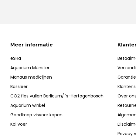
Meer informatie
Klante
eSHa
Betaalm
Aquarium Münster
Verzend
Manaus medicijnen
Garantie
Bassleer
Klantens
CO2 fles vullen Berlicum/ 's-Hertogenbosch
Over on
Aquarium winkel
Retourn
Goedkoop visvoer kopen
Algemen
Koi voer
Disclaim
Privacy v