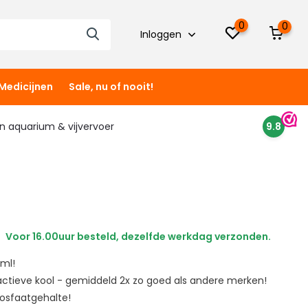
0
0
Inloggen
Medicijnen
Sale, nu of nooit!
 in aquarium & vijvervoer
9.8
Voor 16.00uur besteld, dezelfde werkdag verzonden.
 ml!
actieve kool - gemiddeld 2x zo goed als andere merken!
fosfaatgehalte!