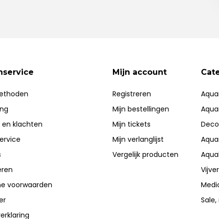
nservice
Mijn account
Cat
ethoden
Registreren
Aqua
ing
Mijn bestellingen
Aqua
 en klachten
Mijn tickets
Deco
ervice
Mijn verlanglijst
Aqua
s
Vergelijk producten
Aqua
eren
Vijve
e voorwaarden
Medi
er
Sale,
erklaring