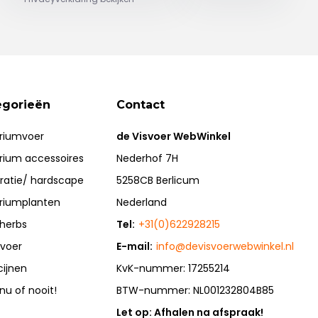
egorieën
Contact
riumvoer
de Visvoer WebWinkel
rium accessoires
Nederhof 7H
ratie/ hardscape
5258CB Berlicum
riumplanten
Nederland
herbs
Tel:
+31(0)622928215
rvoer
E-mail:
info@devisvoerwebwinkel.nl
cijnen
KvK-nummer: 17255214
 nu of nooit!
BTW-nummer: NL001232804B85
Let op: Afhalen na afspraak!