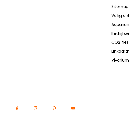
Sitemap
Veilig on
Aquarium
Bedrijfs
CO2 fles
Linkpart
Vivarium