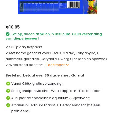
€10,95
Let op, alleen afhalen in Berlicum. GEEN verzending
van diepvriesvoer!
✓ 500 plaat/ flatpack!
✓ Met name geschikt voor Discus, Malawi, Tanganyika, L-
Nummers, garnalen, Corydora, Dwerg Cichliden en opkweek!
✓ Weerstand booster!...
Toon meer
Bestel nu, betaal over 30 dagen met
Klarna
!
Vanaf €69,- gratis verzending!
Snel geholpen via chat, Whatsapp, e-mail of telefoon!
Al 12 jaar de specialist in aquarium & vijvervoer!
Afhalen in Berlicum (naast 's-Hertogenbosch)? Geen
probleem!