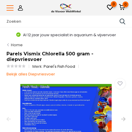
0
0
Al 12 jaar jouw specialist in aquarium & vijvervoer
Home
Parels Vismix Chlorella 500 gram -
diepvriesvoer
Merk:
Parel's Fish Food
Bekijk alles Diepvriesvoer