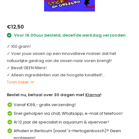
€12,50
Voor 16.00uur besteld, dezelfde werkdag verzonden.
✓ 100 gram!
✓ Voer jouw vissen op een innovatieve manier dat het
natuurlijke gedrag van de vissen naar voren brengt!
✓ Bevat GEEN fillers!
✓ Alleen ingrediënten van de hoogste kwaliteit!...
Toon meer
Bestel nu, betaal over 30 dagen met
Klarna
!
Vanaf €69,- gratis verzending!
Snel geholpen via chat, Whatsapp, e-mail of telefoon!
Al 12 jaar de specialist in aquarium & vijvervoer!
Afhalen in Berlicum (naast 's-Hertogenbosch)? Geen
probleem!