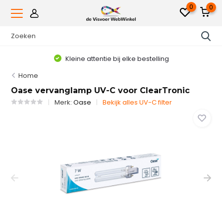
0
0
Voor 16.00uur besteld, dezelfde werkdag verzonden*
Home
Oase vervanglamp UV-C voor ClearTronic
Merk:
Oase
Bekijk alles UV-C filter