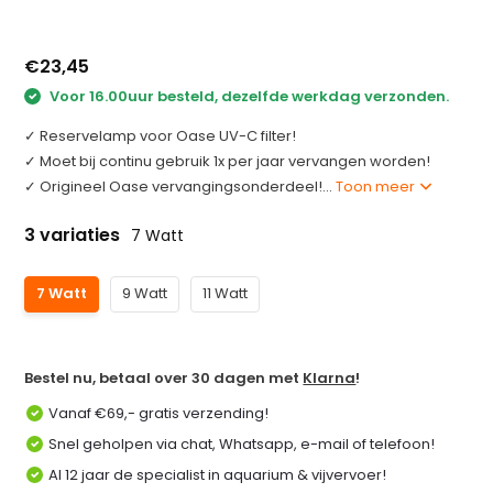
€23,45
Voor 16.00uur besteld, dezelfde werkdag verzonden.
✓ Reservelamp voor Oase UV-C filter!
✓ Moet bij continu gebruik 1x per jaar vervangen worden!
✓ Origineel Oase vervangingsonderdeel!...
Toon meer
3 variaties
7 Watt
7 Watt
9 Watt
11 Watt
Bestel nu, betaal over 30 dagen met
Klarna
!
Vanaf €69,- gratis verzending!
Snel geholpen via chat, Whatsapp, e-mail of telefoon!
Al 12 jaar de specialist in aquarium & vijvervoer!