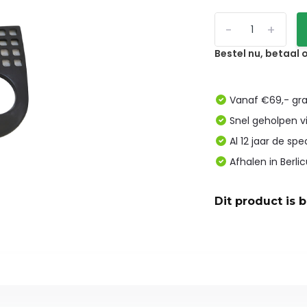
-
+
Bestel nu, betaal
Vanaf €69,- gra
Snel geholpen v
Al 12 jaar de spe
Afhalen in Berl
Dit product is 