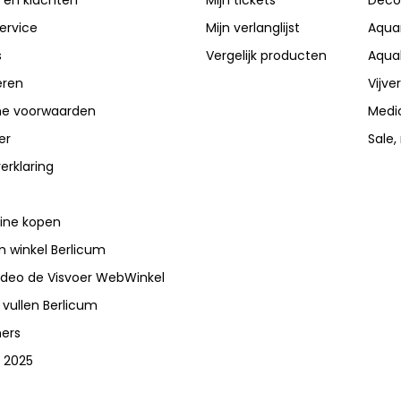
ervice
Mijn verlanglijst
Aqua
s
Vergelijk producten
Aqua
eren
Vijve
e voorwaarden
Medi
er
Sale,
erklaring
line kopen
 winkel Berlicum
video de Visvoer WebWinkel
 vullen Berlicum
ners
 2025