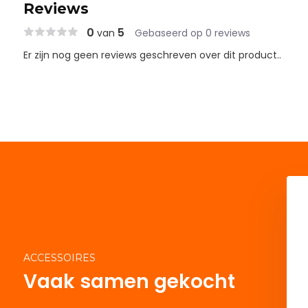
Reviews
0
5
van
Gebaseerd op 0 reviews
Er zijn nog geen reviews geschreven over dit product..
BioMaster2 850
Oase BioMaster2 Thermo
850
erytime
Deliverytime
€ 279,95
9,95
€ 318,95
€ 369,95
ACCESSOIRES
Vaak samen gekocht