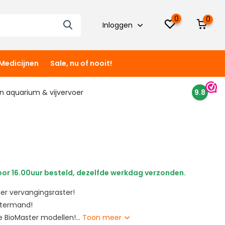
0
0
Inloggen
Medicijnen
Sale, nu of nooit!
 in aquarium & vijvervoer
9.8
or 16.00uur besteld, dezelfde werkdag verzonden.
ter vervangingsraster!
ltermand!
e BioMaster modellen!...
Toon meer