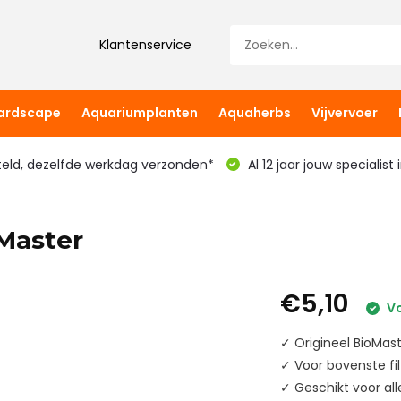
Klantenservice
hardscape
Aquariumplanten
Aquaherbs
Vijvervoer
teld, dezelfde werkdag verzonden*
Al 12 jaar jouw specialist
Master
€5,10
Vo
✓ Origineel BioMas
✓ Voor bovenste fi
✓ Geschikt voor all