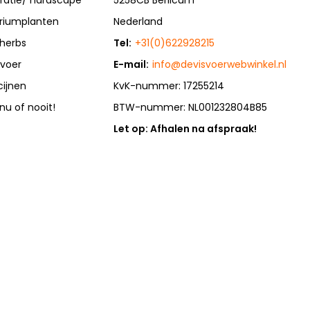
riumplanten
Nederland
herbs
Tel:
+31(0)622928215
rvoer
E-mail:
info@devisvoerwebwinkel.nl
cijnen
KvK-nummer: 17255214
 nu of nooit!
BTW-nummer: NL001232804B85
Let op: Afhalen na afspraak!