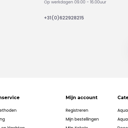
Op werkdagen 09.00 - 16.00uur
+31(0)622928215
nservice
Mijn account
Cat
ethoden
Registreren
Aqua
ing
Mijn bestellingen
Aqua
 en klachten
Mijn tickets
Deco