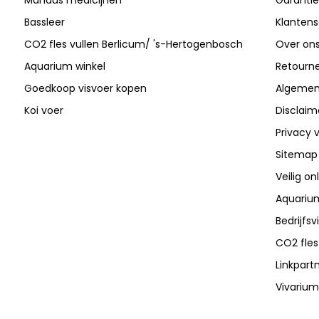
Bassleer
Klantens
CO2 fles vullen Berlicum/ 's-Hertogenbosch
Over on
Aquarium winkel
Retourn
Goedkoop visvoer kopen
Algemen
Koi voer
Disclaim
Privacy v
Sitemap
Veilig on
Aquarium
Bedrijfs
CO2 fles
Linkpart
Vivarium