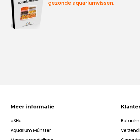
gezonde aquariumvissen.
Meer informatie
Klante
eSHa
Betaalm
Aquarium Münster
Verzend
Manaus medicijnen
Garantie