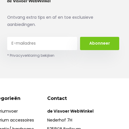
Ontvang extra tips en af en toe exclusieve
aanbiedingen.
Abonneer
* Privacyverklaring bekijken
egorieën
Contact
riumvoer
de Visvoer WebWinkel
rium accessoires
Nederhof 7H
ratie/ hardscape
5258CB Berlicum