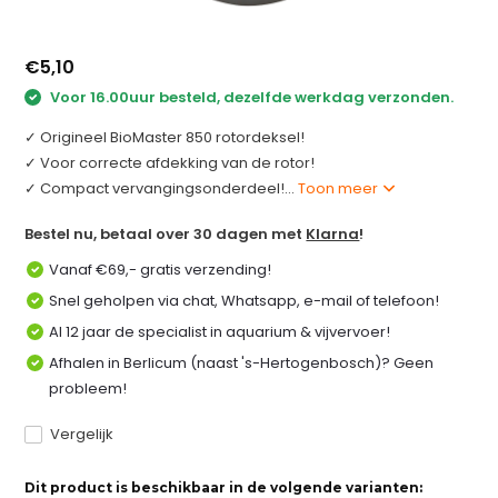
€5,10
Voor 16.00uur besteld, dezelfde werkdag verzonden.
✓ Origineel BioMaster 850 rotordeksel!
✓ Voor correcte afdekking van de rotor!
✓ Compact vervangingsonderdeel!...
Toon meer
Bestel nu, betaal over 30 dagen met
Klarna
!
Vanaf €69,- gratis verzending!
Snel geholpen via chat, Whatsapp, e-mail of telefoon!
Al 12 jaar de specialist in aquarium & vijvervoer!
Afhalen in Berlicum (naast 's-Hertogenbosch)? Geen
probleem!
Vergelijk
Dit product is beschikbaar in de volgende varianten: