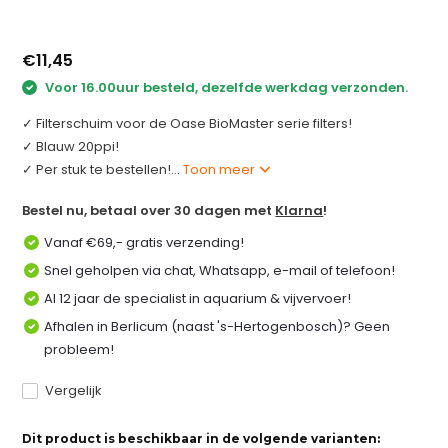
€11,45
Voor 16.00uur besteld, dezelfde werkdag verzonden.
✓ Filterschuim voor de Oase BioMaster serie filters!
✓ Blauw 20ppi!
✓ Per stuk te bestellen!...
Toon meer
Bestel nu, betaal over 30 dagen met
Klarna
!
Vanaf €69,- gratis verzending!
Snel geholpen via chat, Whatsapp, e-mail of telefoon!
Al 12 jaar de specialist in aquarium & vijvervoer!
Afhalen in Berlicum (naast 's-Hertogenbosch)? Geen
probleem!
Vergelijk
Dit product is beschikbaar in de volgende varianten: