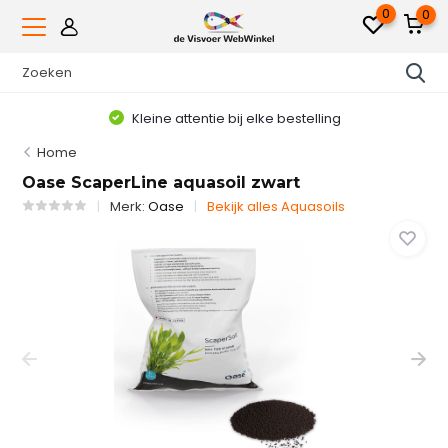
0
0
Kleine attentie bij elke bestelling
Home
Oase ScaperLine aquasoil zwart
Merk:
Oase
Bekijk alles Aquasoils