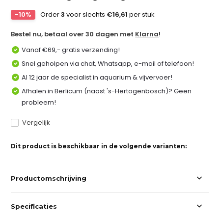
-10%
Order
3
voor slechts
€16,61
per stuk
Bestel nu, betaal over 30 dagen met
Klarna
!
Vanaf €69,- gratis verzending!
Snel geholpen via chat, Whatsapp, e-mail of telefoon!
Al 12 jaar de specialist in aquarium & vijvervoer!
Afhalen in Berlicum (naast 's-Hertogenbosch)? Geen
probleem!
Vergelijk
Dit product is beschikbaar in de volgende varianten:
Productomschrijving
Specificaties