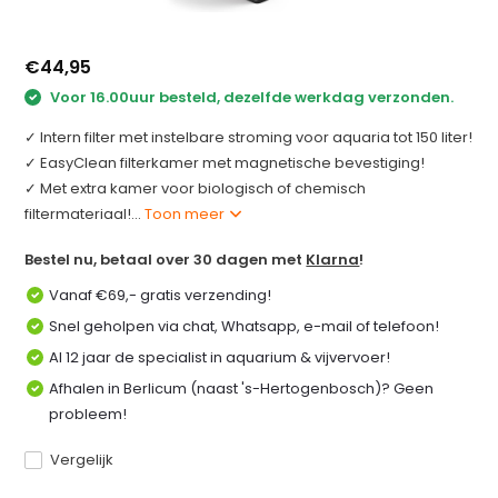
€44,95
Voor 16.00uur besteld, dezelfde werkdag verzonden.
✓ Intern filter met instelbare stroming voor aquaria tot 150 liter!
✓ EasyClean filterkamer met magnetische bevestiging!
✓ Met extra kamer voor biologisch of chemisch
filtermateriaal!...
Toon meer
Bestel nu, betaal over 30 dagen met
Klarna
!
Vanaf €69,- gratis verzending!
Snel geholpen via chat, Whatsapp, e-mail of telefoon!
Al 12 jaar de specialist in aquarium & vijvervoer!
Afhalen in Berlicum (naast 's-Hertogenbosch)? Geen
probleem!
Vergelijk