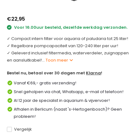
€22,95
Voor 16.00uur besteld, dezelfde werkdag verzonden.
✓ Compact intern filter voor aquaria of paludaria tot 25 liter!
✓ Regelbare pompcapaciteit van 120-240 liter per uur!
✓ Geleverd inclusief filtermedia, waterverdeler, zuignappen
en aansluitkabel!...
Toon meer
Bestel nu, betaal over 30 dagen met
Klarna
!
Vanaf €69,- gratis verzending!
Snel geholpen via chat, Whatsapp, e-mail of telefoon!
Al 12 jaar de specialist in aquarium & vijvervoer!
Afhalen in Berlicum (naast 's-Hertogenbosch)? Geen
probleem!
Vergelijk