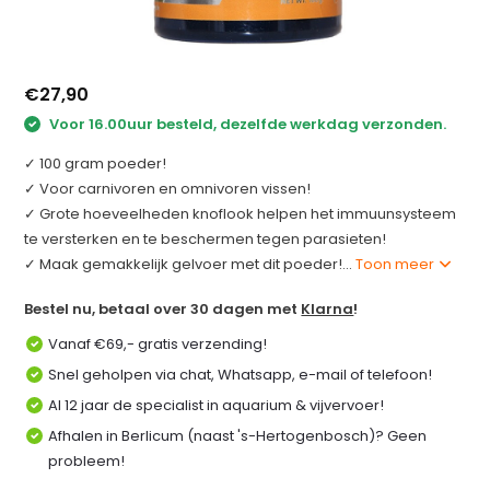
€27,90
Voor 16.00uur besteld, dezelfde werkdag verzonden.
✓ 100 gram poeder!
✓ Voor carnivoren en omnivoren vissen!
✓ Grote hoeveelheden knoflook helpen het immuunsysteem
te versterken en te beschermen tegen parasieten!
✓ Maak gemakkelijk gelvoer met dit poeder!...
Toon meer
Bestel nu, betaal over 30 dagen met
Klarna
!
Vanaf €69,- gratis verzending!
Snel geholpen via chat, Whatsapp, e-mail of telefoon!
Al 12 jaar de specialist in aquarium & vijvervoer!
Afhalen in Berlicum (naast 's-Hertogenbosch)? Geen
probleem!