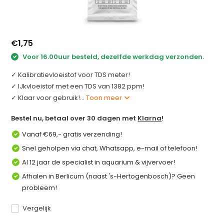
€1,75
Voor 16.00uur besteld, dezelfde werkdag verzonden.
✓ Kalibratievloeistof voor TDS meter!
✓ IJkvloeistof met een TDS van 1382 ppm!
✓ Klaar voor gebruik!...
Toon meer
Bestel nu, betaal over 30 dagen met
Klarna
!
Vanaf €69,- gratis verzending!
Snel geholpen via chat, Whatsapp, e-mail of telefoon!
Al 12 jaar de specialist in aquarium & vijvervoer!
Afhalen in Berlicum (naast 's-Hertogenbosch)? Geen
probleem!
Vergelijk