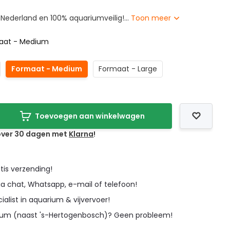
ederland en 100% aquariumveilig!...
Toon meer
aat - Medium
Formaat - Medium
Formaat - Large
Toevoegen aan winkelwagen
 over 30 dagen met
Klarna
!
tis verzending!
ia chat, Whatsapp, e-mail of telefoon!
cialist in aquarium & vijvervoer!
icum (naast 's-Hertogenbosch)? Geen probleem!