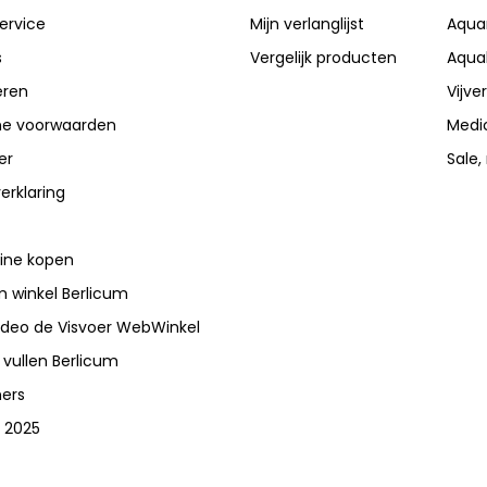
ervice
Mijn verlanglijst
Aqua
s
Vergelijk producten
Aqua
eren
Vijve
e voorwaarden
Medi
er
Sale,
erklaring
line kopen
 winkel Berlicum
video de Visvoer WebWinkel
 vullen Berlicum
ners
 2025