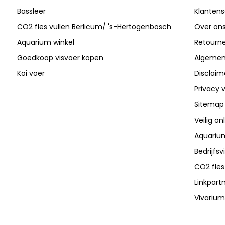
Bassleer
Klantens
CO2 fles vullen Berlicum/ 's-Hertogenbosch
Over on
Aquarium winkel
Retourn
Goedkoop visvoer kopen
Algemen
Koi voer
Disclaim
Privacy v
Sitemap
Veilig on
Aquarium
Bedrijfs
CO2 fles
Linkpart
Vivarium