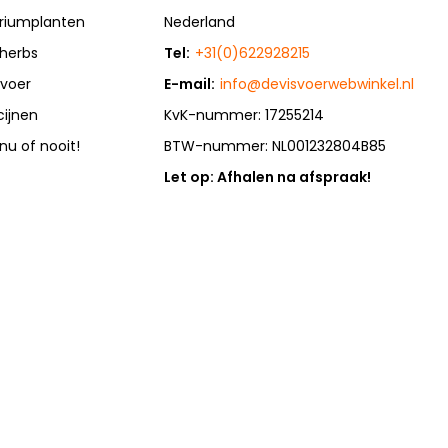
riumplanten
Nederland
herbs
Tel:
+31(0)622928215
rvoer
E-mail:
info@devisvoerwebwinkel.nl
cijnen
KvK-nummer: 17255214
 nu of nooit!
BTW-nummer: NL001232804B85
Let op: Afhalen na afspraak!