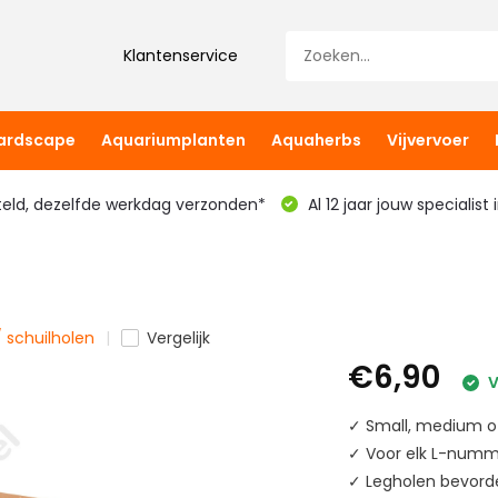
Klantenservice
hardscape
Aquariumplanten
Aquaherbs
Vijvervoer
teld, dezelfde werkdag verzonden*
Al 12 jaar jouw specialist
/ schuilholen
Vergelijk
€6,90
V
✓ Small, medium of
✓ Voor elk L-numm
✓ Legholen bevorde