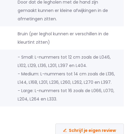
Door dat de legholen met de hand zijn
gemaakt kunnen er kleine afwijkingen in de
afmetingen zitten.
Bruin (per leghol kunnen er verschillen in de
kleurtint zitten)
- Small: L-nummers tot 12 cm zoals de L046,
L102, L129, L136, L201, L397 en L404.
- Medium: L-nummers tot 14 cm zoals de L136,
L144, L168, L201, L236, L260, L262, L270 en L397.
- Large: L-nummers tot 16 zoals de L066, L070,
L204, L264 en L333.
Schrijf je eigen review