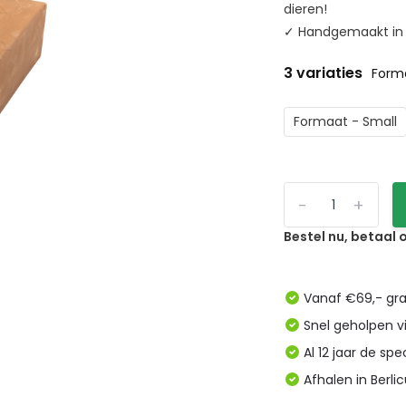
dieren!
✓ Handgemaakt in N
3 variaties
Form
Formaat - Small
-
+
Bestel nu, betaal
Vanaf €69,- gra
Snel geholpen v
Al 12 jaar de spe
Afhalen in Berl