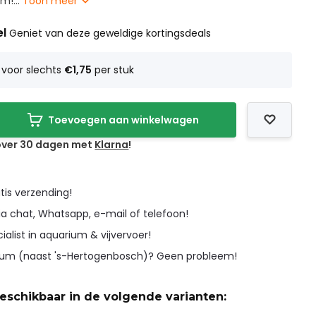
m!...
Toon meer
el
Geniet van deze geweldige kortingsdeals
voor slechts
€1,75
per stuk
Toevoegen aan winkelwagen
 over 30 dagen met
Klarna
!
tis verzending!
ia chat, Whatsapp, e-mail of telefoon!
cialist in aquarium & vijvervoer!
icum (naast 's-Hertogenbosch)? Geen probleem!
beschikbaar in de volgende varianten: