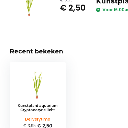
Kunstpla
€ 3,95
€ 2,50
Voor 16.00u
Recent bekeken
Kunstplant aquarium
Cryptocoryne licht
Deliverytime
€ 2,50
€ 3,95