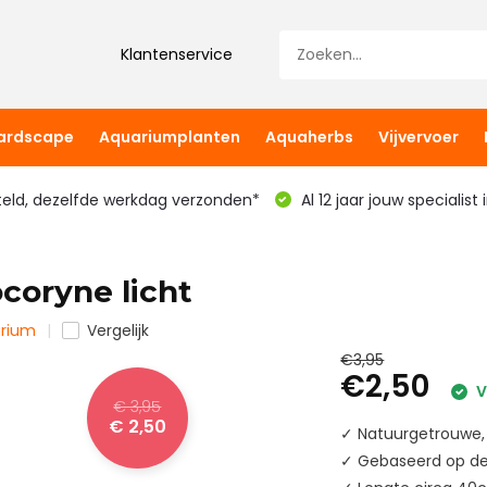
Klantenservice
hardscape
Aquariumplanten
Aquaherbs
Vijvervoer
teld, dezelfde werkdag verzonden*
Al 12 jaar jouw specialist
coryne licht
arium
Vergelijk
€3,95
€2,50
V
€ 3,95
€ 2,50
✓ Natuurgetrouwe, 
✓ Gebaseerd op de