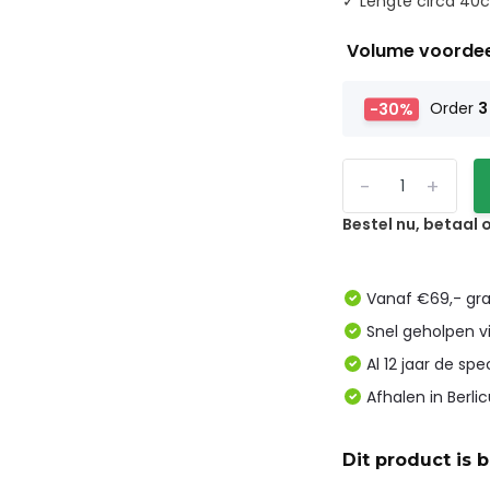
✓ Lengte circa 40c
Volume voorde
-30%
Order
3
-
+
Bestel nu, betaal
Vanaf €69,- gra
Snel geholpen v
Al 12 jaar de spe
Afhalen in Berl
Dit product is 