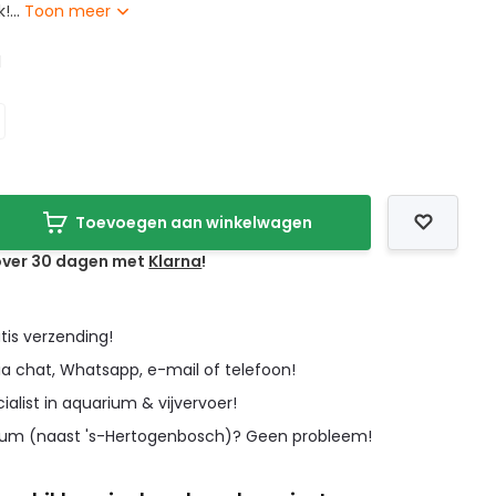
!...
Toon meer
l
Toevoegen aan winkelwagen
 over 30 dagen met
Klarna
!
tis verzending!
ia chat, Whatsapp, e-mail of telefoon!
cialist in aquarium & vijvervoer!
icum (naast 's-Hertogenbosch)? Geen probleem!