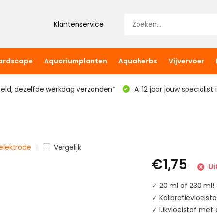
Klantenservice
hardscape
Aquariumplanten
Aquaherbs
Vijvervoer
teld, dezelfde werkdag verzonden*
Al 12 jaar jouw specialist
 elektrode
Vergelijk
€1,75
Ui
✓ 20 ml of 230 ml!
✓ Kalibratievloeist
✓ IJkvloeistof met 