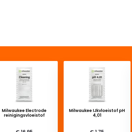
Milwaukee Electrode
Milwaukee IJkvloeistof pH
reinigingsvloeistof
4,01
iverytime
Deliverytime
€ 16,95
€ 1,75