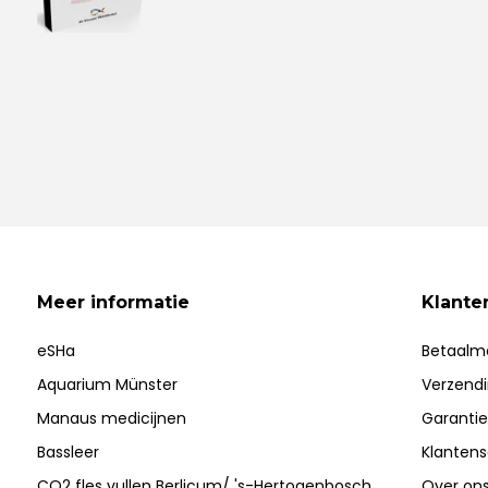
Meer informatie
Klante
eSHa
Betaalm
Aquarium Münster
Verzend
Manaus medicijnen
Garantie
Bassleer
Klantens
CO2 fles vullen Berlicum/ 's-Hertogenbosch
Over on