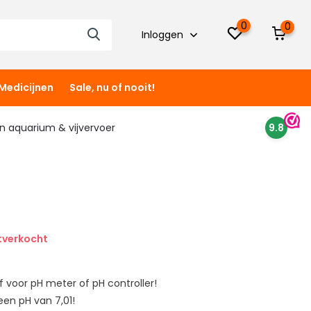
0
0
Inloggen
Medicijnen
Sale, nu of nooit!
 in aquarium & vijvervoer
9.8
tverkocht
of voor pH meter of pH controller!
een pH van 7,01!