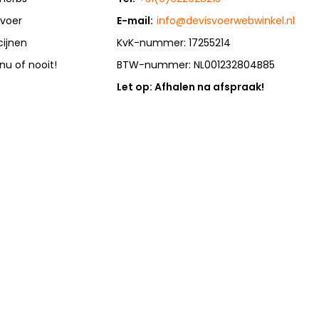
rvoer
E-mail:
info@devisvoerwebwinkel.nl
cijnen
KvK-nummer: 17255214
 nu of nooit!
BTW-nummer: NL001232804B85
Let op: Afhalen na afspraak!