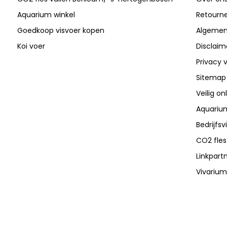
Aquarium winkel
Retourn
Goedkoop visvoer kopen
Algemen
Koi voer
Disclaim
Privacy v
Sitemap
Veilig on
Aquarium
Bedrijfs
CO2 fles
Linkpart
Vivarium