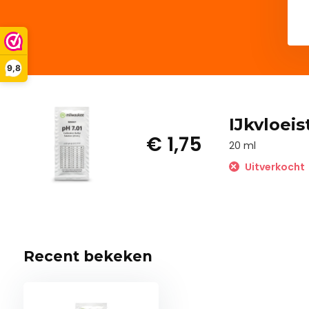
9,8
IJkvloeis
€ 1,75
20 ml
Uitverkocht
Recent bekeken