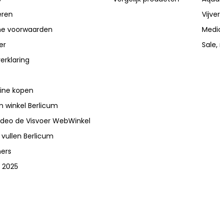
eren
Vijve
e voorwaarden
Medi
er
Sale,
erklaring
line kopen
 winkel Berlicum
video de Visvoer WebWinkel
 vullen Berlicum
ners
 2025