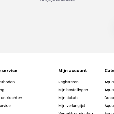
nservice
Mijn account
Cat
ethoden
Registreren
Aqua
ing
Mijn bestellingen
Aqua
 en klachten
Mijn tickets
Deco
ervice
Mijn verlanglijst
Aqua
s
Vergelijk producten
Aqua