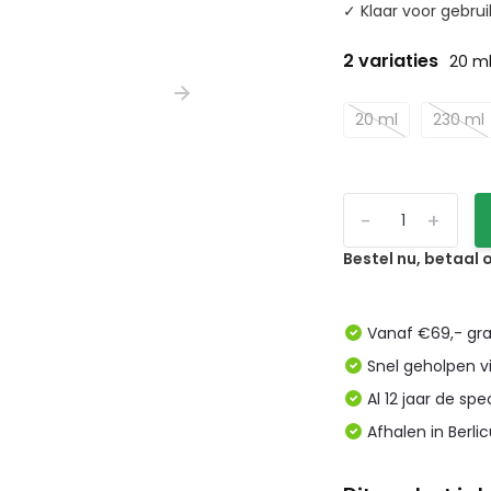
✓ Klaar voor gebruik
2 variaties
20 m
20 ml
230 ml
-
+
Bestel nu, betaal
Vanaf €69,- gra
Snel geholpen v
Al 12 jaar de spe
Afhalen in Berl