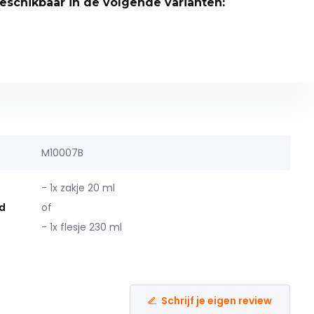
beschikbaar in de volgende varianten:
M10007B
- 1x zakje 20 ml
d
of
- 1x flesje 230 ml
Schrijf je eigen review