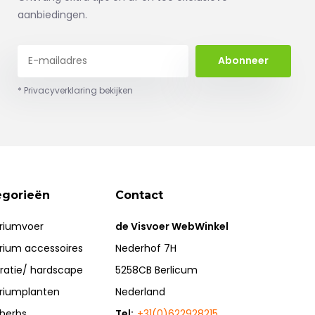
aanbiedingen.
Abonneer
* Privacyverklaring bekijken
egorieën
Contact
riumvoer
de Visvoer WebWinkel
rium accessoires
Nederhof 7H
ratie/ hardscape
5258CB Berlicum
riumplanten
Nederland
herbs
Tel:
+31(0)622928215