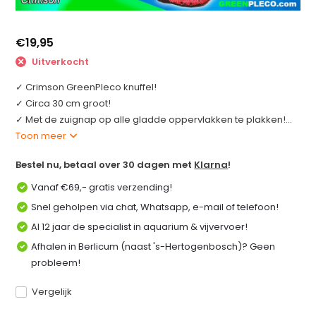
€19,95
Uitverkocht
✓ Crimson GreenPleco knuffel!
✓ Circa 30 cm groot!
✓ Met de zuignap op alle gladde oppervlakken te plakken!...
Toon meer
Bestel nu, betaal over 30 dagen met
Klarna
!
Vanaf €69,- gratis verzending!
Snel geholpen via chat, Whatsapp, e-mail of telefoon!
Al 12 jaar de specialist in aquarium & vijvervoer!
Afhalen in Berlicum (naast 's-Hertogenbosch)? Geen
probleem!
Vergelijk