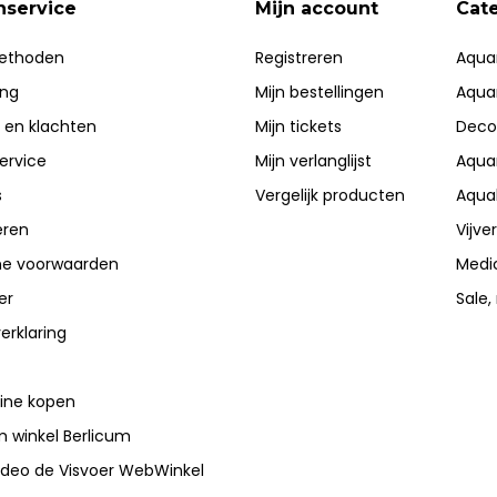
nservice
Mijn account
Cat
ethoden
Registreren
Aqua
ing
Mijn bestellingen
Aqua
 en klachten
Mijn tickets
Deco
ervice
Mijn verlanglijst
Aqua
s
Vergelijk producten
Aqua
eren
Vijve
e voorwaarden
Medi
er
Sale,
erklaring
line kopen
 winkel Berlicum
video de Visvoer WebWinkel