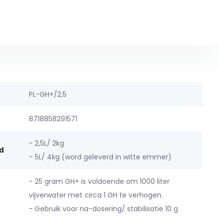
PL-GH+/2,5
8718858291571
- 2,5L/ 2kg
d
- 5L/ 4kg (word geleverd in witte emmer)
- 25 gram GH+ is voldoende om 1000 liter
vijverwater met circa 1 GH te verhogen.
- Gebruik voor na-dosering/ stabilisatie 10 g