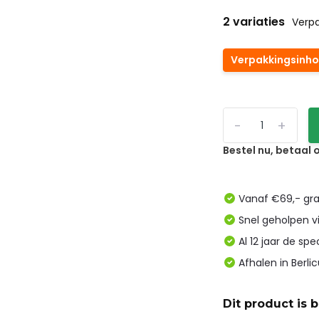
2 variaties
Verpa
Verpakkingsinhou
-
+
Bestel nu, betaal
Vanaf €69,- gra
Snel geholpen v
Al 12 jaar de spe
Afhalen in Berl
Dit product is 