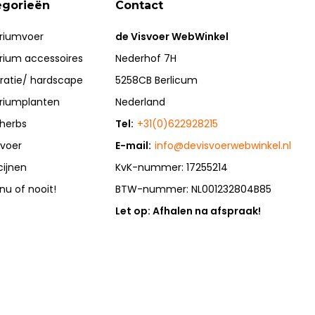
egorieën
Contact
riumvoer
de Visvoer WebWinkel
rium accessoires
Nederhof 7H
ratie/ hardscape
5258CB Berlicum
riumplanten
Nederland
herbs
Tel:
+31(0)622928215
rvoer
E-mail:
info@devisvoerwebwinkel.nl
cijnen
KvK-nummer: 17255214
 nu of nooit!
BTW-nummer: NL001232804B85
Let op: Afhalen na afspraak!