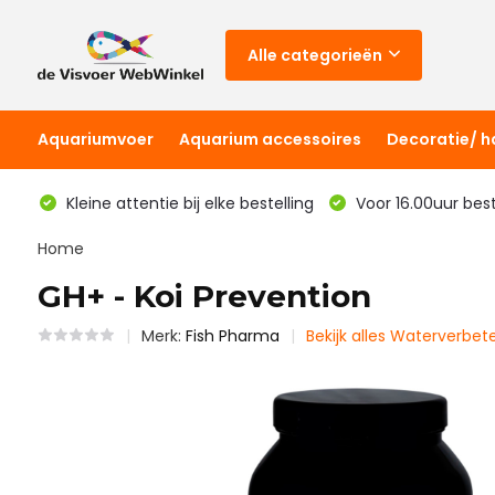
Alle categorieën
Aquariumvoer
Aquarium accessoires
Decoratie/ 
Kleine attentie bij elke bestelling
Voor 16.00uur bes
Home
GH+ - Koi Prevention
Merk:
Fish Pharma
Bekijk alles Waterverbet