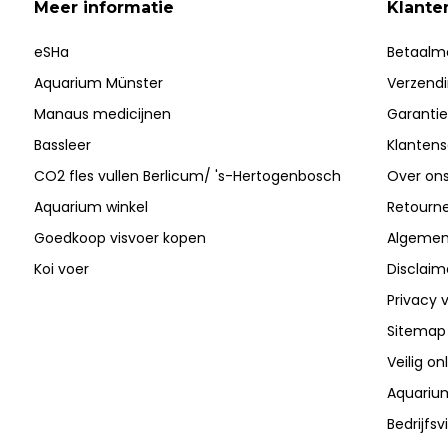
Meer informatie
Klante
eSHa
Betaalm
Aquarium Münster
Verzend
Manaus medicijnen
Garantie
Bassleer
Klantens
CO2 fles vullen Berlicum/ 's-Hertogenbosch
Over on
Aquarium winkel
Retourn
Goedkoop visvoer kopen
Algemen
Koi voer
Disclaim
Privacy v
Sitemap
Veilig on
Aquarium
Bedrijfs