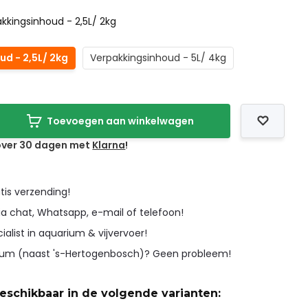
kkingsinhoud - 2,5L/ 2kg
d - 2,5L/ 2kg
Verpakkingsinhoud - 5L/ 4kg
Toevoegen aan winkelwagen
 over 30 dagen met
Klarna
!
tis verzending!
ia chat, Whatsapp, e-mail of telefoon!
cialist in aquarium & vijvervoer!
icum (naast 's-Hertogenbosch)? Geen probleem!
beschikbaar in de volgende varianten: