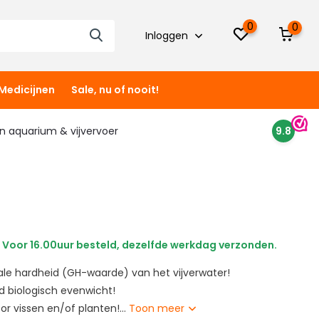
0
0
Inloggen
Medicijnen
Sale, nu of nooit!
 in aquarium & vijvervoer
9.8
Voor 16.00uur besteld, dezelfde werkdag verzonden.
le hardheid (GH-waarde) van het vijverwater!
d biologisch evenwicht!
or vissen en/of planten!...
Toon meer