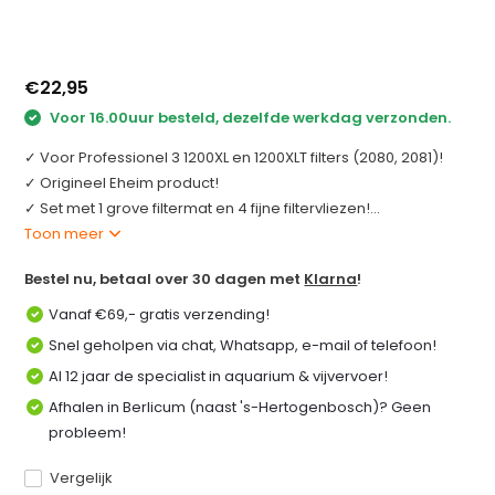
€22,95
Voor 16.00uur besteld, dezelfde werkdag verzonden.
✓ Voor Professionel 3 1200XL en 1200XLT filters (2080, 2081)!
✓ Origineel Eheim product!
✓ Set met 1 grove filtermat en 4 fijne filtervliezen!...
Toon meer
Bestel nu, betaal over 30 dagen met
Klarna
!
Vanaf €69,- gratis verzending!
Snel geholpen via chat, Whatsapp, e-mail of telefoon!
Al 12 jaar de specialist in aquarium & vijvervoer!
Afhalen in Berlicum (naast 's-Hertogenbosch)? Geen
probleem!
Vergelijk