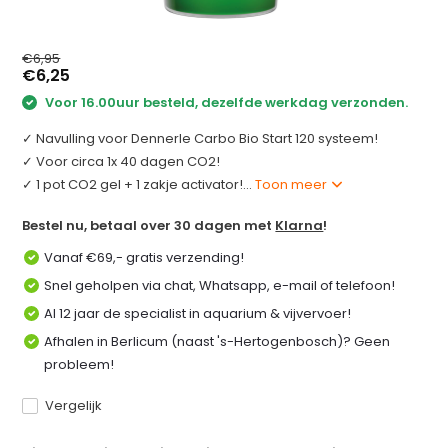
€6,95
€6,25
Voor 16.00uur besteld, dezelfde werkdag verzonden.
✓ Navulling voor Dennerle Carbo Bio Start 120 systeem!
✓ Voor circa 1x 40 dagen CO2!
✓ 1 pot CO2 gel + 1 zakje activator!...
Toon meer
Bestel nu, betaal over 30 dagen met
Klarna
!
Vanaf €69,- gratis verzending!
Snel geholpen via chat, Whatsapp, e-mail of telefoon!
Al 12 jaar de specialist in aquarium & vijvervoer!
Afhalen in Berlicum (naast 's-Hertogenbosch)? Geen
probleem!
Vergelijk