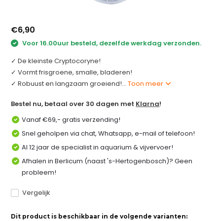
€6,90
Voor 16.00uur besteld, dezelfde werkdag verzonden.
✓ De kleinste Cryptocoryne!
✓ Vormt frisgroene, smalle, bladeren!
✓ Robuust en langzaam groeiend!...
Toon meer
Bestel nu, betaal over 30 dagen met
Klarna
!
Vanaf €69,- gratis verzending!
Snel geholpen via chat, Whatsapp, e-mail of telefoon!
Al 12 jaar de specialist in aquarium & vijvervoer!
Afhalen in Berlicum (naast 's-Hertogenbosch)? Geen
probleem!
Vergelijk
Dit product is beschikbaar in de volgende varianten: