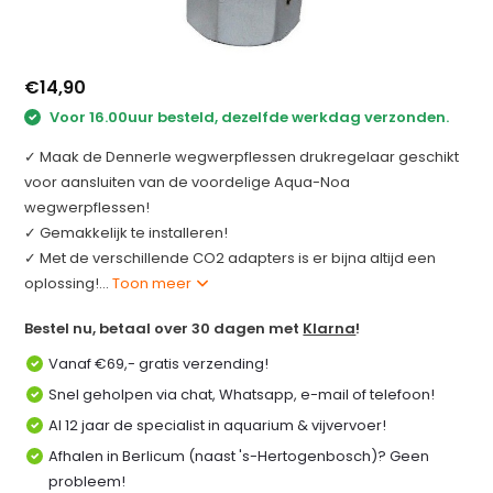
€14,90
Voor 16.00uur besteld, dezelfde werkdag verzonden.
✓ Maak de Dennerle wegwerpflessen drukregelaar geschikt
voor aansluiten van de voordelige Aqua-Noa
wegwerpflessen!
✓ Gemakkelijk te installeren!
✓ Met de verschillende CO2 adapters is er bijna altijd een
oplossing!...
Toon meer
Bestel nu, betaal over 30 dagen met
Klarna
!
Vanaf €69,- gratis verzending!
Snel geholpen via chat, Whatsapp, e-mail of telefoon!
Al 12 jaar de specialist in aquarium & vijvervoer!
Afhalen in Berlicum (naast 's-Hertogenbosch)? Geen
probleem!