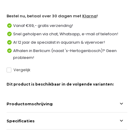
Bestel nu, betaal over 30 dagen met
Klarna
!
Vanaf €69,- gratis verzending!
Snel geholpen via chat, Whatsapp, e-mail of telefoon!
Al 12 jaar de specialist in aquarium & vijvervoer!
Afhalen in Berlicum (naast 's-Hertogenbosch)? Geen
probleem!
Vergelijk
Dit product is beschikbaar in de volgende varianten:
Productomschrijving
Specificaties