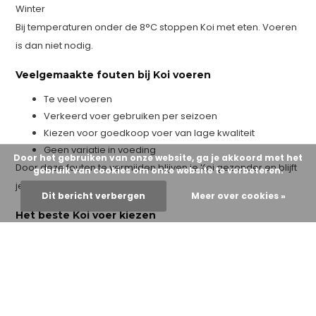
Winter
Bij temperaturen onder de 8°C stoppen Koi met eten. Voeren
is dan niet nodig.
Veelgemaakte fouten bij Koi voeren
Te veel voeren
Verkeerd voer gebruiken per seizoen
Kiezen voor goedkoop voer van lage kwaliteit
Geen variatie in voeding
Door het gebruiken van onze website, ga je akkoord met het
Door deze fouten te vermijden blijven je Koi gezonder en blijft
gebruik van cookies om onze website te verbeteren.
je vijver stabiel.
Dit bericht verbergen
Meer over cookies »
Het beste Koi voer kiezen
Let bij het kiezen van Koi voer op:
De kwaliteit van ingrediënten
Het juiste eiwitgehalte per seizoen
Goede verteerbaarheid