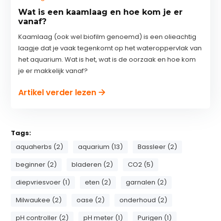
Wat is een kaamlaag en hoe kom je er
vanaf?
Kaamlaag (ook wel biofilm genoemd) is een olieachtig
laagje dat je vaak tegenkomt op het wateroppervlak van
het aquarium. Wat is het, wat is de oorzaak en hoe kom
je er makkelijk vanaf?
Artikel verder lezen
Tags:
aquaherbs (2)
aquarium (13)
Bassleer (2)
beginner (2)
bladeren (2)
CO2 (5)
diepvriesvoer (1)
eten (2)
garnalen (2)
Milwaukee (2)
oase (2)
onderhoud (2)
pH controller (2)
pH meter (1)
Purigen (1)