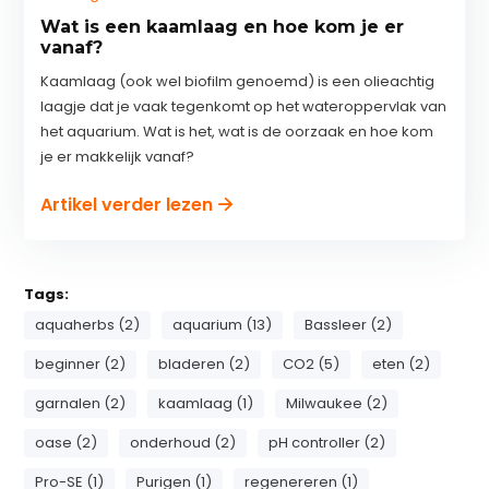
Wat is een kaamlaag en hoe kom je er
vanaf?
Kaamlaag (ook wel biofilm genoemd) is een olieachtig
laagje dat je vaak tegenkomt op het wateroppervlak van
het aquarium. Wat is het, wat is de oorzaak en hoe kom
je er makkelijk vanaf?
Artikel verder lezen
Tags:
aquaherbs (2)
aquarium (13)
Bassleer (2)
beginner (2)
bladeren (2)
CO2 (5)
eten (2)
garnalen (2)
kaamlaag (1)
Milwaukee (2)
oase (2)
onderhoud (2)
pH controller (2)
Pro-SE (1)
Purigen (1)
regenereren (1)