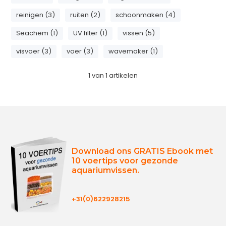
reinigen (3)
ruiten (2)
schoonmaken (4)
Seachem (1)
UV filter (1)
vissen (5)
visvoer (3)
voer (3)
wavemaker (1)
1
van
1
artikelen
Download ons GRATIS Ebook met
10 voertips voor gezonde
aquariumvissen.
+31(0)622928215