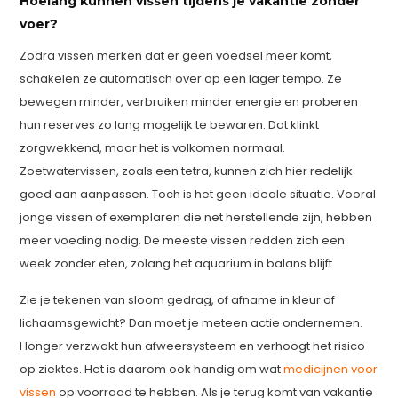
Hoelang kunnen vissen tijdens je vakantie zonder
voer?
Zodra vissen merken dat er geen voedsel meer komt,
schakelen ze automatisch over op een lager tempo. Ze
bewegen minder, verbruiken minder energie en proberen
hun reserves zo lang mogelijk te bewaren. Dat klinkt
zorgwekkend, maar het is volkomen normaal.
Zoetwatervissen, zoals een tetra, kunnen zich hier redelijk
goed aan aanpassen. Toch is het geen ideale situatie. Vooral
jonge vissen of exemplaren die net herstellende zijn, hebben
meer voeding nodig. De meeste vissen redden zich een
week zonder eten, zolang het aquarium in balans blijft.
Zie je tekenen van sloom gedrag, of afname in kleur of
lichaamsgewicht? Dan moet je meteen actie ondernemen.
Honger verzwakt hun afweersysteem en verhoogt het risico
op ziektes. Het is daarom ook handig om wat
medicijnen voor
vissen
op voorraad te hebben. Als je terug komt van vakantie