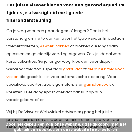
Het juiste visvoer kiezen voor een gezond aquarium
tijdens je afwezigheid met goede
filterondersteuning
Ga je weg voor een paar dagen of langer? Dan is het
verstandig om na te denken over het type visvoer. Er bestaan
voedertabletten,
visvoer vlokken
of blokken die langzaam
oplossen en geleidelijk voeding afgeven. Ze zijn ideaal voor
korte vakanties. Ga je langer weg, kies dan voor dieper
werkend voer zoals speciaal
granulaat
of
diepvriesvoer voor
vissen
die geschikt zijn voor automatische dosering. Voor
specifieke soorten, zoals garnalen, is er
garnalenvoer
, of
kreeften, is er aangepast voer dat aansluit op hun
voedingsbehoeften.
Wij bij De Visvoer Webwinkel adviseren graag het juiste
product uit merken als Ocean Nutrition of Sera. Je weet dan
Door het gebruiken van onze website, ga je akkoord met het
zeker dat je vissen de juiste bouwstoffen binnenkrijgen, ook
gebruik van cookies om onze website te verbeteren.