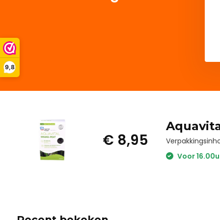
9,8
Aquavita
€ 8,95
Verpakkingsinh
Voor 16.00u
Recent bekeken