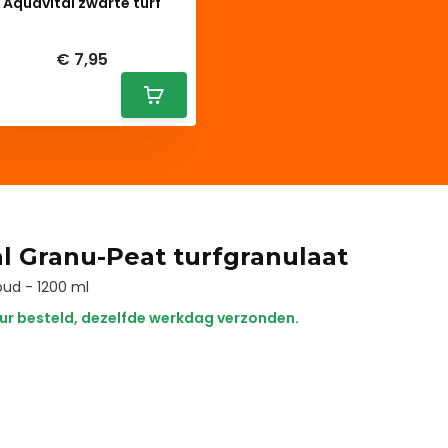
Aquavital zwarte turf
Deliverytime
€ 7,95
l Granu-Peat turfgranulaat
oud - 1200 ml
ur besteld, dezelfde werkdag verzonden.