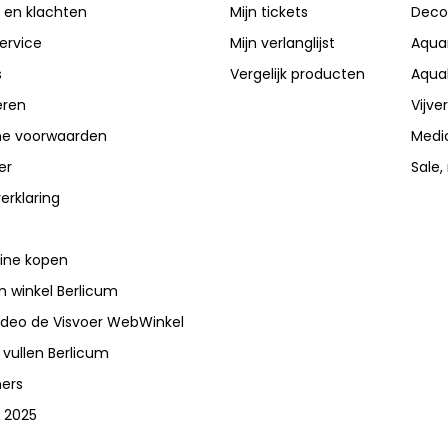
 en klachten
Mijn tickets
Deco
ervice
Mijn verlanglijst
Aqua
s
Vergelijk producten
Aqua
eren
Vijve
e voorwaarden
Medi
er
Sale,
erklaring
line kopen
 winkel Berlicum
video de Visvoer WebWinkel
 vullen Berlicum
ners
 2025