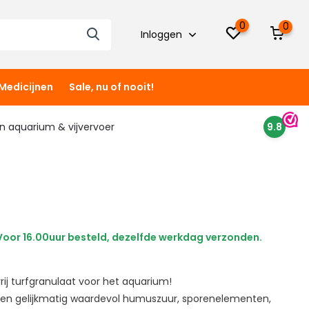
0
0
Inloggen
Medicijnen
Sale, nu of nooit!
 in aquarium & vijvervoer
9.8
oor 16.00uur besteld, dezelfde werkdag verzonden.
ij turfgranulaat voor het aquarium!
en gelijkmatig waardevol humuszuur, sporenelementen,