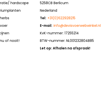
ratie/ hardscape
5258CB Berlicum
riumplanten
Nederland
herbs
Tel:
+31(0)622928215
rvoer
E-mail:
info@devisvoerwebwinkel.nl
cijnen
KvK-nummer: 17255214
 nu of nooit!
BTW-nummer: NL001232804B85
Let op: Afhalen na afspraak!