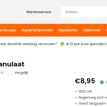
Klantenservice
hardscape
Aquariumplanten
Aquaherbs
Vijvervoer
teld, dezelfde werkdag verzonden*
Al 12 jaar jouw specialist
anulaat
tal
Vergelijk
€8,95
V
✓ 1200 ml!
✓ Nagenoeg stof-vr
✓ Geeft langzaam 