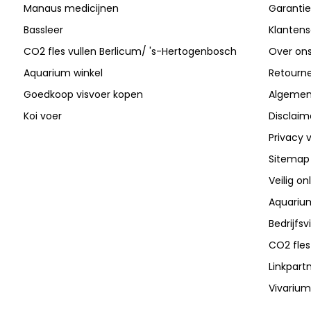
Manaus medicijnen
Garantie
Bassleer
Klantens
CO2 fles vullen Berlicum/ 's-Hertogenbosch
Over on
Aquarium winkel
Retourn
Goedkoop visvoer kopen
Algemen
Koi voer
Disclaim
Privacy v
Sitemap
Veilig on
Aquarium
Bedrijfs
CO2 fles
Linkpart
Vivarium