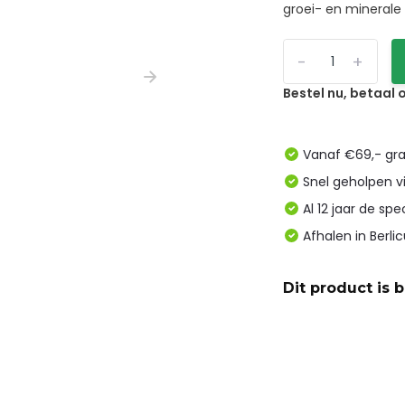
groei- en minerale 
-
+
Bestel nu, betaal
Vanaf €69,- gra
Snel geholpen v
Al 12 jaar de spe
Afhalen in Berl
Dit product is 