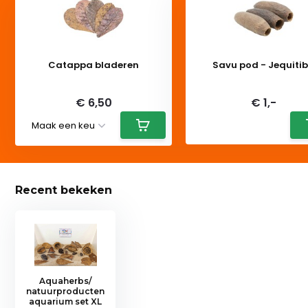
Catappa bladeren
Savu pod - Jequiti
Deliverytime
Deliverytime
€ 6,50
€ 1,-
Recent bekeken
Aquaherbs/
natuurproducten
aquarium set XL