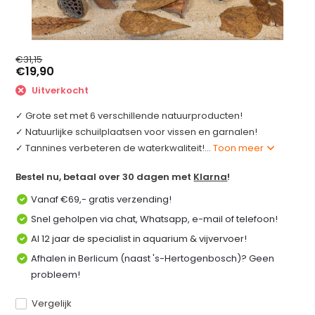
€31,15
€19,90
Uitverkocht
✓ Grote set met 6 verschillende natuurproducten!
✓ Natuurlijke schuilplaatsen voor vissen en garnalen!
✓ Tannines verbeteren de waterkwaliteit!...
Toon meer
Bestel nu, betaal over 30 dagen met
Klarna
!
Vanaf €69,- gratis verzending!
Snel geholpen via chat, Whatsapp, e-mail of telefoon!
Al 12 jaar de specialist in aquarium & vijvervoer!
Afhalen in Berlicum (naast 's-Hertogenbosch)? Geen
probleem!
Vergelijk