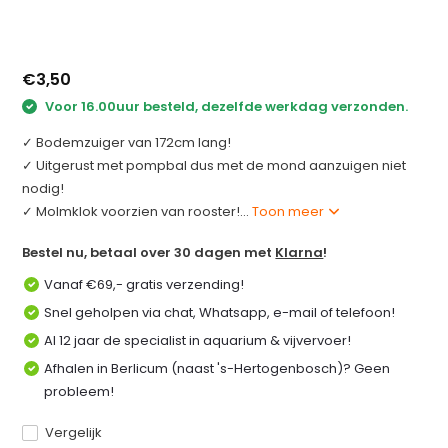
€3,50
Voor 16.00uur besteld, dezelfde werkdag verzonden.
✓ Bodemzuiger van 172cm lang!
✓ Uitgerust met pompbal dus met de mond aanzuigen niet
nodig!
✓ Molmklok voorzien van rooster!...
Toon meer
Bestel nu, betaal over 30 dagen met
Klarna
!
Vanaf €69,- gratis verzending!
Snel geholpen via chat, Whatsapp, e-mail of telefoon!
Al 12 jaar de specialist in aquarium & vijvervoer!
Afhalen in Berlicum (naast 's-Hertogenbosch)? Geen
probleem!
Vergelijk