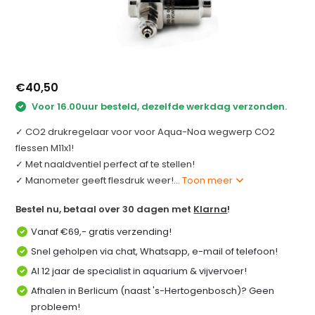
€40,50
Voor 16.00uur besteld, dezelfde werkdag verzonden.
✓ CO2 drukregelaar voor voor Aqua-Noa wegwerp CO2
flessen M11x1!
✓ Met naaldventiel perfect af te stellen!
✓ Manometer geeft flesdruk weer!...
Toon meer
Bestel nu, betaal over 30 dagen met
Klarna
!
Vanaf €69,- gratis verzending!
Snel geholpen via chat, Whatsapp, e-mail of telefoon!
Al 12 jaar de specialist in aquarium & vijvervoer!
Afhalen in Berlicum (naast 's-Hertogenbosch)? Geen
probleem!